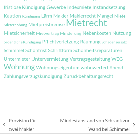
fristlose Kündigung
Gewerbe
Indexmiete
Instandsetzung
Kaution
Lärm
Makler
Maklerrecht
Mangel
Miete
Kündigung
Mietrecht
Mietpreisbremse
Mieterhöhung
Mietsicherheit
Nebenkosten
Nutzung
Mietvertrag
Minderung
Pflichtverletzung
Räumung
ordentliche Kündigung
Schadensersatz
Schimmel
Schonfrist
Schriftform
Schönheitsreparaturen
Untermieter
Untervermietung
Vertragsgestaltung
WEG
Wohnung
Wohnungseigentum
wohnwerterhöhend
Zahlungsverzugskündigung
Zurückbehaltungsrecht
Provision für
Mindestabstand von Schrank zur
vorheriger
Nächster
zwei Makler
Wand bei Schimmel
Beitrag:
Beitrag: