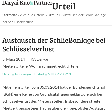
Open
Close
Urteil
Skip
mobile
mobile
to
Startseite
»
Aktuelle Urteile
»
Urteile
»
Austausch der Schließanlage
menu
menu
content
bei Schlüsselverlust
Austausch der Schließanlage bei
Schlüsselverlust
5. März 2014
RA Daryai
Mieten Urteile
,
Wohnraummietrecht Urteile
Urteil
//
Bundesgerichtshof
//
VIII ZR 205/13
Mit einem Urteil vom 05.03.2014 hat der Bundesgerichtshof
(BGH) eine Reihe von Grundsatzfragen geklärt, die sich bei
Schlüsselverlust des Mieters stellen. Insbesondere streiten
Mietvertragsparteien häufig über die Frage, ob der Austausch