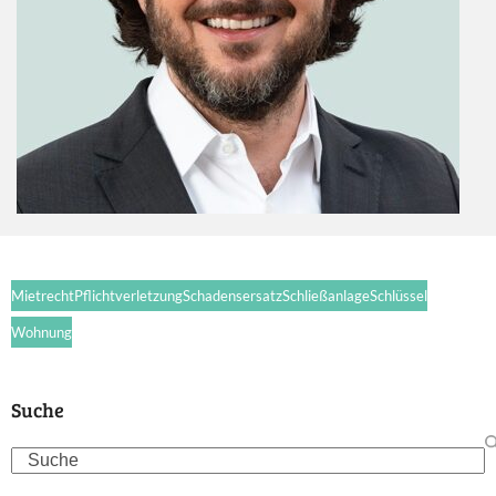
Mietrecht
Pflichtverletzung
Schadensersatz
Schließanlage
Schlüssel
Wohnung
Suche
Search