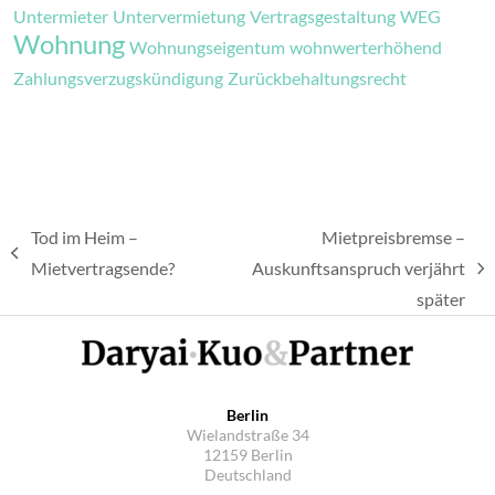
Untermieter
Untervermietung
Vertragsgestaltung
WEG
Wohnung
Wohnungseigentum
wohnwerterhöhend
Zahlungsverzugskündigung
Zurückbehaltungsrecht
Tod im Heim –
Mietpreisbremse –
vorheriger
Mietvertragsende?
Auskunftsanspruch verjährt
Nächster
Beitrag:
später
Beitrag:
Berlin
Wielandstraße 34
12159 Berlin
Deutschland