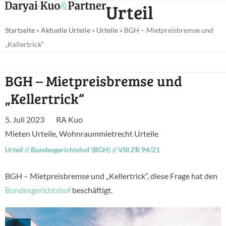
Open
Close
Urteil
Skip
mobile
mobile
to
Startseite
»
Aktuelle Urteile
»
Urteile
»
BGH – Mietpreisbremse und
menu
menu
content
„Kellertrick“
BGH – Mietpreisbremse und
„Kellertrick“
5. Juli 2023
RA Kuo
Mieten Urteile
,
Wohnraummietrecht Urteile
Urteil
//
Bundesgerichtshof (BGH)
//
VIII ZR 94/21
BGH – Mietpreisbremse und „Kellertrick“, diese Frage hat den
Bundesgerichtshof
beschäftigt.