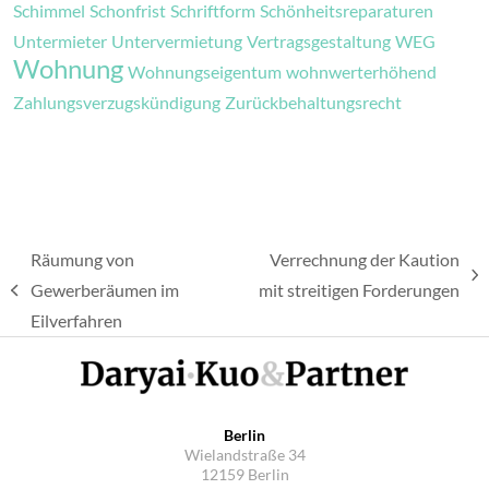
Schimmel
Schonfrist
Schriftform
Schönheitsreparaturen
Untermieter
Untervermietung
Vertragsgestaltung
WEG
Wohnung
Wohnungseigentum
wohnwerterhöhend
Zahlungsverzugskündigung
Zurückbehaltungsrecht
Räumung von
Verrechnung der Kaution
Nächster
Gewerberäumen im
mit streitigen Forderungen
vorheriger
Beitrag:
Eilverfahren
Beitrag:
Berlin
Wielandstraße 34
12159 Berlin