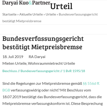
Open
Close
Urteil
Skip
mobile
mobile
to
Startseite
»
Aktuelle Urteile
»
Urteile
»
Bundesverfassungsgericht
menu
menu
content
bestätigt Mietpreisbremse
Bundesverfassungsgericht
bestätigt Mietpreisbremse
18. Juli 2019
RA Daryai
Mieten Urteile
,
Wohnraummietrecht Urteile
Beschluss
//
Bundesverfassungsgericht
//
1 BvR 1595/18
Sind die Regelungen zur Mietpreisbremse gemäß
§§ 556d ff.
BGB
verfassungswidrig oder nicht? Mit Beschluss vom
18.07.2019 bestätigt das Bundesverfassungsgericht, dass die
Mietpreisbremse verfassungskonform ist. Diese Besprechung