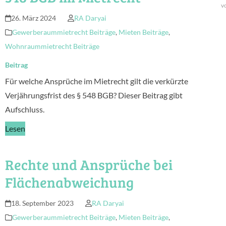
v
26. März 2024
RA Daryai
Gewerberaummietrecht Beiträge
,
Mieten Beiträge
,
Wohnraummietrecht Beiträge
Beitrag
Für welche Ansprüche im Mietrecht gilt die verkürzte
Verjährungsfrist des § 548 BGB? Dieser Beitrag gibt
Aufschluss.
Lesen
Rechte und Ansprüche bei
Flächenabweichung
18. September 2023
RA Daryai
Gewerberaummietrecht Beiträge
,
Mieten Beiträge
,