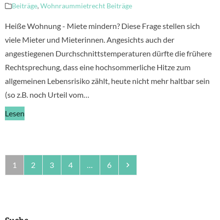
Beiträge
,
Wohnraummietrecht Beiträge
Heiße Wohnung - Miete mindern? Diese Frage stellen sich
viele Mieter und Mieterinnen. Angesichts auch der
angestiegenen Durchschnittstemperaturen dürfte die frühere
Rechtsprechung, dass eine hochsommerliche Hitze zum
allgemeinen Lebensrisiko zählt, heute nicht mehr haltbar sein
(so z.B. noch Urteil vom…
Lesen
Seite
Seite
Seite
Seite
Seite
Vorwärts
1
2
3
4
…
6