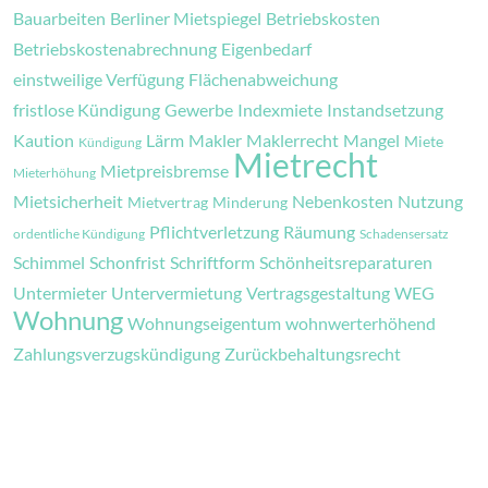
Bauarbeiten
Berliner Mietspiegel
Betriebskosten
Betriebskostenabrechnung
Eigenbedarf
einstweilige Verfügung
Flächenabweichung
fristlose Kündigung
Gewerbe
Indexmiete
Instandsetzung
Kaution
Lärm
Makler
Maklerrecht
Mangel
Miete
Kündigung
Mietrecht
Mietpreisbremse
Mieterhöhung
Mietsicherheit
Nebenkosten
Nutzung
Mietvertrag
Minderung
Pflichtverletzung
Räumung
ordentliche Kündigung
Schadensersatz
Schimmel
Schonfrist
Schriftform
Schönheitsreparaturen
Untermieter
Untervermietung
Vertragsgestaltung
WEG
Wohnung
Wohnungseigentum
wohnwerterhöhend
Zahlungsverzugskündigung
Zurückbehaltungsrecht