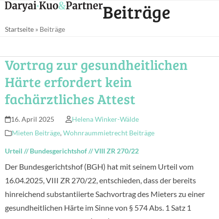
Open
Close
Beiträge
Skip
mobile
mobile
to
Startseite
»
Beiträge
menu
menu
content
Vortrag zur gesundheitlichen
Härte erfordert kein
fachärztliches Attest
16. April 2025
Helena Winker-Wälde
Mieten Beiträge
,
Wohnraummietrecht Beiträge
Urteil
//
Bundesgerichtshof
//
VIII ZR 270/22
Der Bundesgerichtshof (BGH) hat mit seinem Urteil vom
16.04.2025, VIII ZR 270/22, entschieden, dass der bereits
hinreichend substantiierte Sachvortrag des Mieters zu einer
gesundheitlichen Härte im Sinne von § 574 Abs. 1 Satz 1