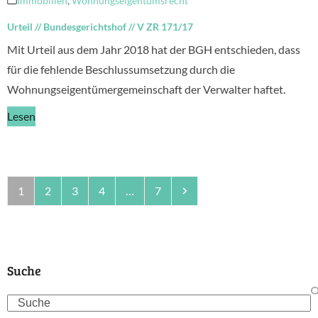
Immobilien
,
Wohnungseigentumsrecht
Urteil
//
Bundesgerichtshof
//
V ZR 171/17
Mit Urteil aus dem Jahr 2018 hat der BGH entschieden, dass
für die fehlende Beschlussumsetzung durch die
Wohnungseigentümergemeinschaft der Verwalter haftet.
Lesen
Seite
Seite
Seite
Seite
Seite
Vorwärts
1
2
3
4
…
7
Suche
Search