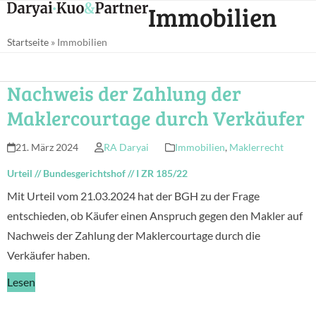
Open
Close
Immobilien
Skip
mobile
mobile
to
Startseite
»
Immobilien
menu
menu
content
Nachweis der Zahlung der
Maklercourtage durch Verkäufer
21. März 2024
RA Daryai
Immobilien
,
Maklerrecht
Urteil
//
Bundesgerichtshof
//
I ZR 185/22
Mit Urteil vom 21.03.2024 hat der BGH zu der Frage
entschieden, ob Käufer einen Anspruch gegen den Makler auf
Nachweis der Zahlung der Maklercourtage durch die
Verkäufer haben.
Lesen