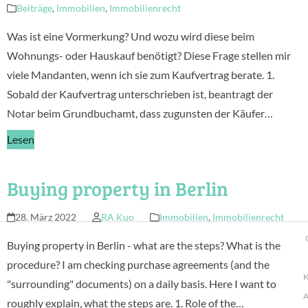
Beiträge
,
Immobilien
,
Immobilienrecht
Was ist eine Vormerkung? Und wozu wird diese beim
Wohnungs- oder Hauskauf benötigt? Diese Frage stellen mir
viele Mandanten, wenn ich sie zum Kaufvertrag berate. 1.
Sobald der Kaufvertrag unterschrieben ist, beantragt der
Notar beim Grundbuchamt, dass zugunsten der Käufer…
Lesen
Buying property in Berlin
28. März 2022
RA Kuo
Immobilien
,
Immobilienrecht
Buying property in Berlin - what are the steps? What is the
procedure? I am checking purchase agreements (and the
K
"surrounding" documents) on a daily basis. Here I want to
A
roughly explain, what the steps are. 1. Role of the…