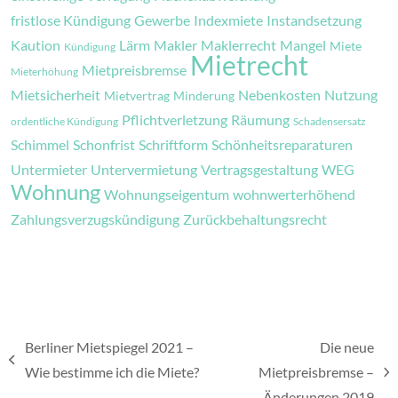
fristlose Kündigung
Gewerbe
Indexmiete
Instandsetzung
Kaution
Lärm
Makler
Maklerrecht
Mangel
Miete
Kündigung
Mietrecht
Mietpreisbremse
Mieterhöhung
Mietsicherheit
Nebenkosten
Nutzung
Mietvertrag
Minderung
Pflichtverletzung
Räumung
ordentliche Kündigung
Schadensersatz
Schimmel
Schonfrist
Schriftform
Schönheitsreparaturen
Untermieter
Untervermietung
Vertragsgestaltung
WEG
Wohnung
Wohnungseigentum
wohnwerterhöhend
Zahlungsverzugskündigung
Zurückbehaltungsrecht
Berliner Mietspiegel 2021 –
Die neue
vorheriger
Wie bestimme ich die Miete?
Mietpreisbremse –
Nächster
Beitrag:
Änderungen 2019