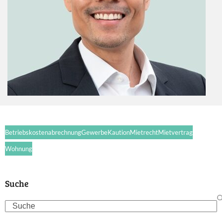
Betriebskostenabrechnung
Gewerbe
Kaution
Mietrecht
Mietvertrag
Wohnung
Suche
Search