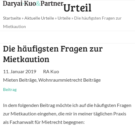
Open
Close
Urteil
Skip
mobile
mobile
to
Startseite
»
Aktuelle Urteile
»
Urteile
»
Die häufigsten Fragen zur
menu
menu
content
Mietkaution
Die häufigsten Fragen zur
Mietkaution
11. Januar 2019
RA Kuo
Mieten Beiträge
,
Wohnraummietrecht Beiträge
Beitrag
In dem folgenden Beitrag möchte ich auf die häufigsten Fragen
zur Mietkaution eingehen, die mir in meiner täglichen Praxis
als Fachanwalt für Mietrecht begegnen: