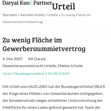
Open
Close
Urteil
Skip
mobile
mobile
to
Startseite
»
Aktuelle Urteile
»
Urteile
»
Zu wenig Fläche im
menu
menu
content
Gewerberaummietvertrag
Zu wenig Fläche im
Gewerberaummietvertrag
4. Mai 2005
RA Daryai
Gewerberaummietrecht Urteile
,
Mieten Urteile
Urteil
//
Bundesgerichtshof
//
XII ZR 254/01
Mit Urteil vom 04.05.2005 hat der Bundesgerichtshof (BGH)
der Klage eines Mieters von Gewerberäumen stattgegeben,
der Schadensersatz wegen erheblicher Unterschreitung der
Mietfläche für einen Laden geltend gemacht hat. Nach der