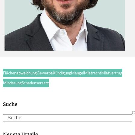
Flächenabweichung
Gewerbe
Kündigung
Mangel
Mietrecht
Mietvertrag
Minderung
Schadensersatz
Suche
Search
Neuste Urteile