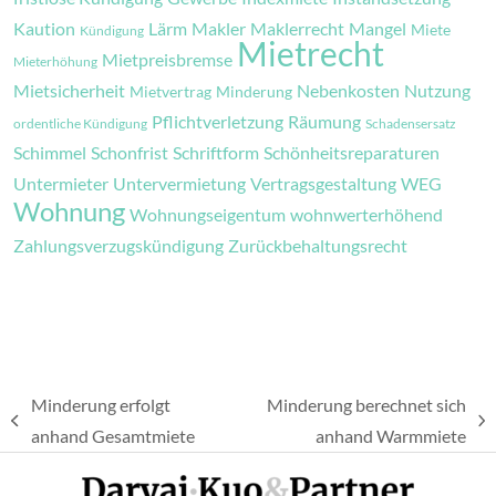
Kaution
Lärm
Makler
Maklerrecht
Mangel
Miete
Kündigung
Mietrecht
Mietpreisbremse
Mieterhöhung
Mietsicherheit
Nebenkosten
Nutzung
Mietvertrag
Minderung
Pflichtverletzung
Räumung
ordentliche Kündigung
Schadensersatz
Schimmel
Schonfrist
Schriftform
Schönheitsreparaturen
Untermieter
Untervermietung
Vertragsgestaltung
WEG
Wohnung
Wohnungseigentum
wohnwerterhöhend
Zahlungsverzugskündigung
Zurückbehaltungsrecht
Minderung erfolgt
Minderung berechnet sich
vorheriger
Nächster
anhand Gesamtmiete
anhand Warmmiete
Beitrag:
Beitrag: