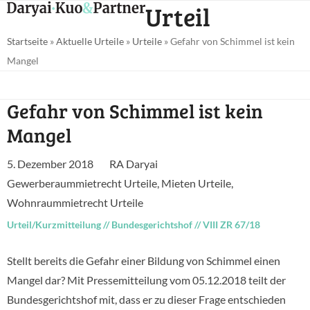
Open
Close
Urteil
Skip
mobile
mobile
to
Startseite
»
Aktuelle Urteile
»
Urteile
»
Gefahr von Schimmel ist kein
menu
menu
content
Mangel
Gefahr von Schimmel ist kein
Mangel
5. Dezember 2018
RA Daryai
Gewerberaummietrecht Urteile
,
Mieten Urteile
,
Wohnraummietrecht Urteile
Urteil/Kurzmitteilung
//
Bundesgerichtshof
//
VIII ZR 67/18
Stellt bereits die Gefahr einer Bildung von Schimmel einen
Mangel dar? Mit Pressemitteilung vom 05.12.2018 teilt der
Bundesgerichtshof mit, dass er zu dieser Frage entschieden