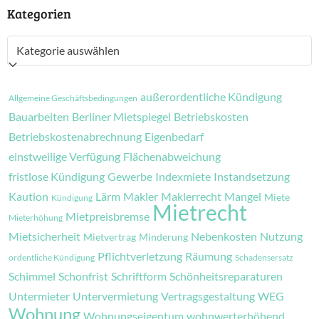
Kategorien
Kategorien
außerordentliche Kündigung
Allgemeine Geschäftsbedingungen
Bauarbeiten
Berliner Mietspiegel
Betriebskosten
Betriebskostenabrechnung
Eigenbedarf
einstweilige Verfügung
Flächenabweichung
fristlose Kündigung
Gewerbe
Indexmiete
Instandsetzung
Kaution
Lärm
Makler
Maklerrecht
Mangel
Miete
Kündigung
Mietrecht
Mietpreisbremse
Mieterhöhung
Mietsicherheit
Nebenkosten
Nutzung
Mietvertrag
Minderung
Pflichtverletzung
Räumung
ordentliche Kündigung
Schadensersatz
Schimmel
Schonfrist
Schriftform
Schönheitsreparaturen
Untermieter
Untervermietung
Vertragsgestaltung
WEG
Wohnung
Wohnungseigentum
wohnwerterhöhend