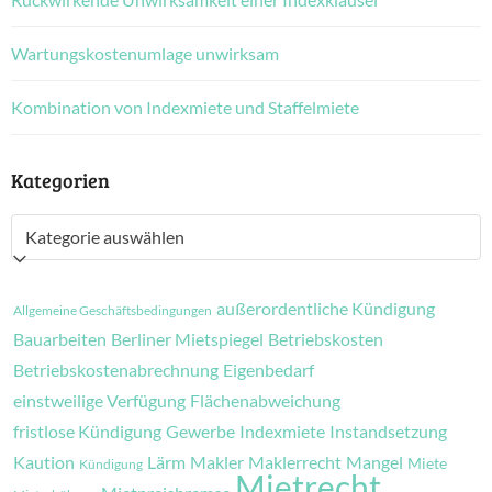
Wartungskostenumlage unwirksam
Kombination von Indexmiete und Staffelmiete
Kategorien
Kategorien
außerordentliche Kündigung
Allgemeine Geschäftsbedingungen
Bauarbeiten
Berliner Mietspiegel
Betriebskosten
Betriebskostenabrechnung
Eigenbedarf
einstweilige Verfügung
Flächenabweichung
fristlose Kündigung
Gewerbe
Indexmiete
Instandsetzung
Kaution
Lärm
Makler
Maklerrecht
Mangel
Miete
Kündigung
Mietrecht