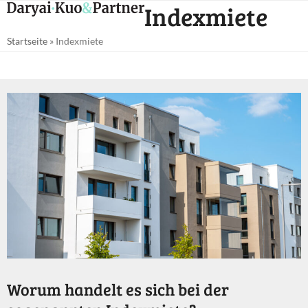
Open
Close
Indexmiete
Skip
mobile
mobile
to
Startseite
»
Indexmiete
menu
menu
content
Worum handelt es sich bei der