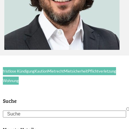
fristlose Kündigung
Kaution
Mietrecht
Mietsicherheit
Pflichtverletzung
Wohnung
Suche
Search