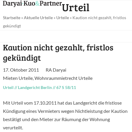
Open
Close
Urteil
Skip
mobile
mobile
to
Startseite
»
Aktuelle Urteile
»
Urteile
»
Kaution nicht gezahlt, fristlos
menu
menu
content
gekündigt
Kaution nicht gezahlt, fristlos
gekündigt
17. Oktober 2011
RA Daryai
Mieten Urteile
,
Wohnraummietrecht Urteile
Urteil
//
Landgericht Berlin
//
67 S 58/11
Mit Urteil vom 17.10.2011 hat das Landgericht die fristlose
Kündigung eines Vermieters wegen Nichtleistung der Kaution
bestätigt und den Mieter zur Räumung der Wohnung
verurteilt.