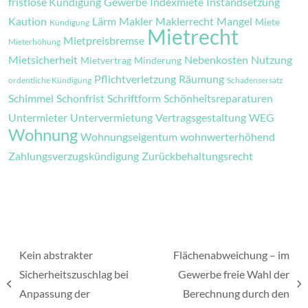
fristlose Kündigung
Gewerbe
Indexmiete
Instandsetzung
Kaution
Lärm
Makler
Maklerrecht
Mangel
Miete
Kündigung
Mietrecht
Mietpreisbremse
Mieterhöhung
Mietsicherheit
Nebenkosten
Nutzung
Mietvertrag
Minderung
Pflichtverletzung
Räumung
ordentliche Kündigung
Schadensersatz
Schimmel
Schonfrist
Schriftform
Schönheitsreparaturen
Untermieter
Untervermietung
Vertragsgestaltung
WEG
Wohnung
Wohnungseigentum
wohnwerterhöhend
Zahlungsverzugskündigung
Zurückbehaltungsrecht
Kein abstrakter
Flächenabweichung – im
Sicherheitszuschlag bei
Gewerbe freie Wahl der
vorheriger
Nächster
Anpassung der
Berechnung durch den