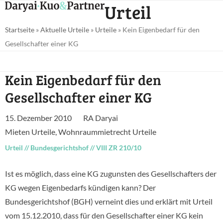
Open
Close
Urteil
Skip
mobile
mobile
to
Startseite
»
Aktuelle Urteile
»
Urteile
»
Kein Eigenbedarf für den
menu
menu
content
Gesellschafter einer KG
Kein Eigenbedarf für den
Gesellschafter einer KG
15. Dezember 2010
RA Daryai
Mieten Urteile
,
Wohnraummietrecht Urteile
Urteil
//
Bundesgerichtshof
//
VIII ZR 210/10
Ist es möglich, dass eine KG zugunsten des Gesellschafters der
KG wegen Eigenbedarfs kündigen kann? Der
Bundesgerichtshof (BGH) verneint dies und erklärt mit Urteil
vom 15.12.2010, dass für den Gesellschafter einer KG kein