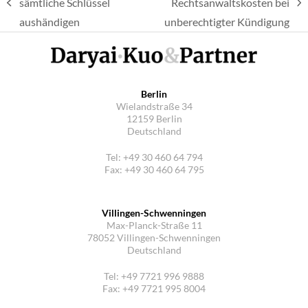
sämtliche Schlüssel
Rechtsanwaltskosten bei
vorheriger
Nächster
aushändigen
unberechtigter Kündigung
Beitrag:
Beitrag:
Berlin
Wielandstraße 34
12159 Berlin
Deutschland
Tel: +49 30 460 64 794
Fax: +49 30 460 64 795
Villingen-Schwenningen
Max-Planck-Straße 11
78052 Villingen-Schwenningen
Deutschland
Tel: +49 7721 996 9888
Fax: +49 7721 995 8004