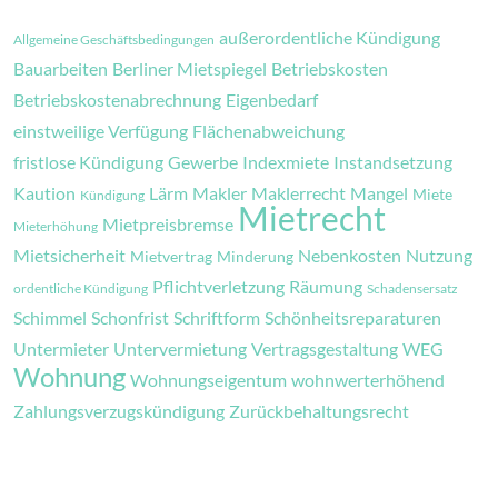
außerordentliche Kündigung
Allgemeine Geschäftsbedingungen
Bauarbeiten
Berliner Mietspiegel
Betriebskosten
Betriebskostenabrechnung
Eigenbedarf
einstweilige Verfügung
Flächenabweichung
fristlose Kündigung
Gewerbe
Indexmiete
Instandsetzung
Kaution
Lärm
Makler
Maklerrecht
Mangel
Miete
Kündigung
Mietrecht
Mietpreisbremse
Mieterhöhung
Mietsicherheit
Nebenkosten
Nutzung
Mietvertrag
Minderung
Pflichtverletzung
Räumung
ordentliche Kündigung
Schadensersatz
Schimmel
Schonfrist
Schriftform
Schönheitsreparaturen
Untermieter
Untervermietung
Vertragsgestaltung
WEG
Wohnung
Wohnungseigentum
wohnwerterhöhend
Zahlungsverzugskündigung
Zurückbehaltungsrecht