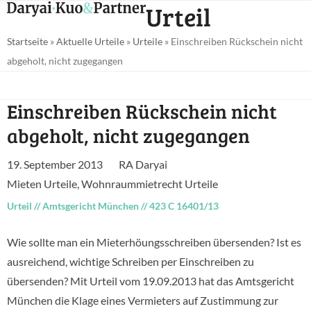
Open
Close
Urteil
Skip
mobile
mobile
to
Startseite
»
Aktuelle Urteile
»
Urteile
»
Einschreiben Rückschein nicht
menu
menu
content
abgeholt, nicht zugegangen
Einschreiben Rückschein nicht
abgeholt, nicht zugegangen
19. September 2013
RA Daryai
Mieten Urteile
,
Wohnraummietrecht Urteile
Urteil
//
Amtsgericht München
//
423 C 16401/13
Wie sollte man ein Mieterhöungsschreiben übersenden? Ist es
ausreichend, wichtige Schreiben per Einschreiben zu
übersenden? Mit Urteil vom 19.09.2013 hat das Amtsgericht
München die Klage eines Vermieters auf Zustimmung zur