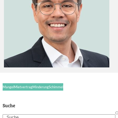
Mangel
Mietvertrag
Minderung
Schimmel
Suche
Search