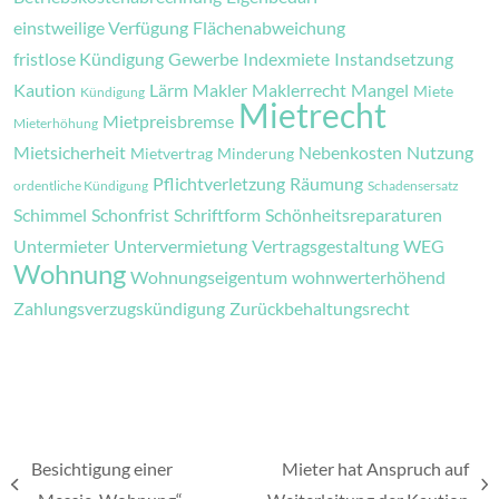
einstweilige Verfügung
Flächenabweichung
fristlose Kündigung
Gewerbe
Indexmiete
Instandsetzung
Kaution
Lärm
Makler
Maklerrecht
Mangel
Miete
Kündigung
Mietrecht
Mietpreisbremse
Mieterhöhung
Mietsicherheit
Nebenkosten
Nutzung
Mietvertrag
Minderung
Pflichtverletzung
Räumung
ordentliche Kündigung
Schadensersatz
Schimmel
Schonfrist
Schriftform
Schönheitsreparaturen
Untermieter
Untervermietung
Vertragsgestaltung
WEG
Wohnung
Wohnungseigentum
wohnwerterhöhend
Zahlungsverzugskündigung
Zurückbehaltungsrecht
Besichtigung einer
Mieter hat Anspruch auf
vorheriger
Nächster