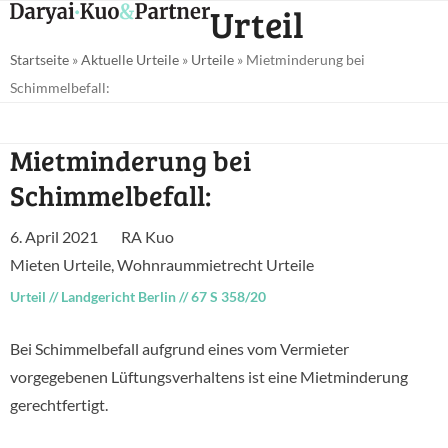
Open
Close
Urteil
Skip
mobile
mobile
to
Startseite
»
Aktuelle Urteile
»
Urteile
»
Mietminderung bei
menu
menu
content
Schimmelbefall:
Mietminderung bei
Schimmelbefall:
6. April 2021
RA Kuo
Mieten Urteile
,
Wohnraummietrecht Urteile
Urteil
//
Landgericht Berlin
//
67 S 358/20
Bei Schimmelbefall aufgrund eines vom Vermieter
vorgegebenen Lüftungsverhaltens ist eine Mietminderung
gerechtfertigt.