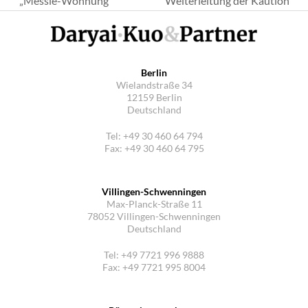
„Messie-Wohnung“
Weiterleitung der Kaution
Beitrag:
Beitrag:
Berlin
Wielandstraße 34
12159 Berlin
Deutschland
Tel: +49 30 460 64 794
Fax: +49 30 460 64 795
Villingen-Schwenningen
Max-Planck-Straße 11
78052 Villingen-Schwenningen
Deutschland
Tel: +49 7721 996 9888
Fax: +49 7721 995 8004