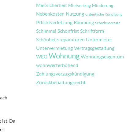
Mietsicherheit
Mietvertrag
Minderung
Nebenkosten
Nutzung
ordentliche Kündigung
Pflichtverletzung
Räumung
Schadensersatz
Schimmel
Schonfrist
Schriftform
Schönheitsreparaturen
Untermieter
Untervermietung
Vertragsgestaltung
Wohnung
WEG
Wohnungseigentum
wohnwerterhöhend
Zahlungsverzugskündigung
Zurückbehaltungsrecht
nach
 ist. Da
er