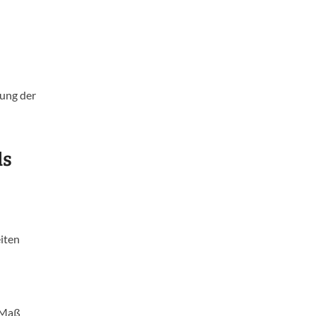
zung der
ls
iten
 Maß