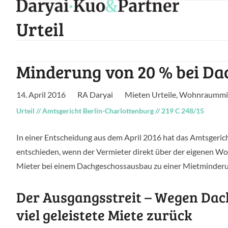
Skip
to
Urteil
content
Minderung von 20 % bei D
14. April 2016
RA Daryai
Mieten Urteile
,
Wohnraummiet
Urteil
//
Amtsgericht Berlin-Charlottenburg
//
219 C 248/15
In einer Entscheidung aus dem April 2016 hat das Amtsgeri
entschieden, wenn der Vermieter direkt über der eigenen W
Mieter bei einem Dachgeschossausbau zu einer Mietminderu
Der Ausgangsstreit – Wegen Dac
viel geleistete Miete zurück