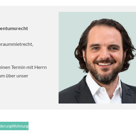
gentumsrecht
eraummietrecht,
einen Termin mit Herrn
ihm über unser
derung
Wohnung