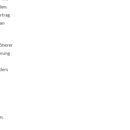
den.
rtrag
man
höherer
erung
ders
n.