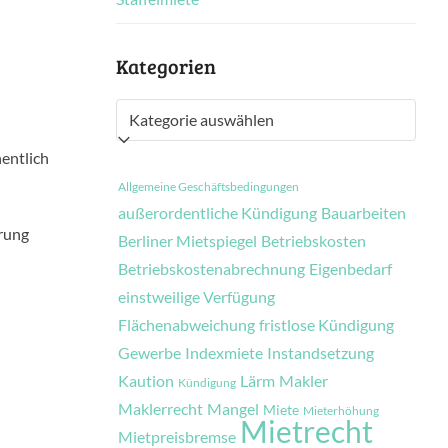
Kategorien
Kategorien
entlich
Allgemeine Geschäftsbedingungen
außerordentliche Kündigung
Bauarbeiten
erung
Berliner Mietspiegel
Betriebskosten
Betriebskostenabrechnung
Eigenbedarf
einstweilige Verfügung
Flächenabweichung
fristlose Kündigung
Gewerbe
Indexmiete
Instandsetzung
Kaution
Lärm
Makler
Kündigung
Maklerrecht
Mangel
Miete
Mieterhöhung
Mietrecht
Mietpreisbremse