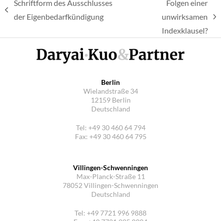
Schriftform des Ausschlusses
Folgen einer
vorheriger
der Eigenbedarfkündigung
unwirksamen
Nächster
Beitrag:
Indexklausel?
Beitrag:
Berlin
Wielandstraße 34
12159 Berlin
Deutschland
Tel: +49 30 460 64 794
Fax: +49 30 460 64 795
Villingen-Schwenningen
Max-Planck-Straße 11
78052 Villingen-Schwenningen
Deutschland
Tel: +49 7721 996 9888