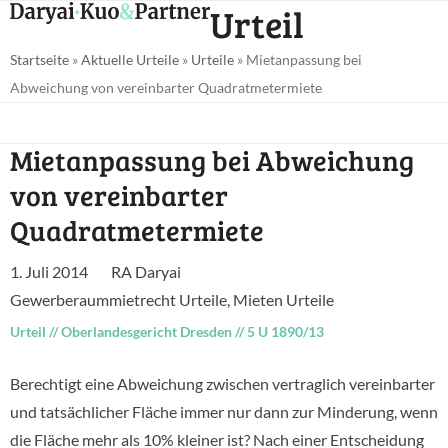
Open
Close
Urteil
Skip
mobile
mobile
to
Startseite
»
Aktuelle Urteile
»
Urteile
»
Mietanpassung bei
menu
menu
content
Abweichung von vereinbarter Quadratmetermiete
Mietanpassung bei Abweichung
von vereinbarter
Quadratmetermiete
1. Juli 2014
RA Daryai
Gewerberaummietrecht Urteile
,
Mieten Urteile
Urteil
//
Oberlandesgericht Dresden
//
5 U 1890/13
Berechtigt eine Abweichung zwischen vertraglich vereinbarter
und tatsächlicher Fläche immer nur dann zur Minderung, wenn
die Fläche mehr als 10% kleiner ist? Nach einer Entscheidung