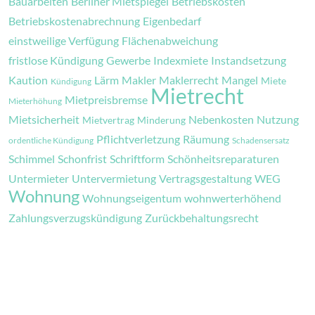
Bauarbeiten
Berliner Mietspiegel
Betriebskosten
Betriebskostenabrechnung
Eigenbedarf
einstweilige Verfügung
Flächenabweichung
fristlose Kündigung
Gewerbe
Indexmiete
Instandsetzung
Kaution
Lärm
Makler
Maklerrecht
Mangel
Miete
Kündigung
Mietrecht
Mietpreisbremse
Mieterhöhung
Mietsicherheit
Nebenkosten
Nutzung
Mietvertrag
Minderung
Pflichtverletzung
Räumung
ordentliche Kündigung
Schadensersatz
Schimmel
Schonfrist
Schriftform
Schönheitsreparaturen
Untermieter
Untervermietung
Vertragsgestaltung
WEG
Wohnung
Wohnungseigentum
wohnwerterhöhend
Zahlungsverzugskündigung
Zurückbehaltungsrecht