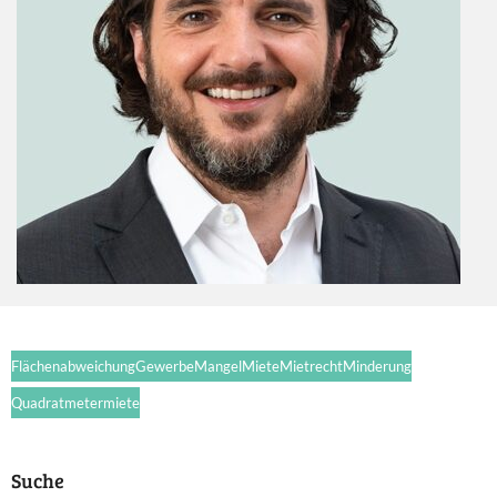
Flächenabweichung
Gewerbe
Mangel
Miete
Mietrecht
Minderung
Quadratmetermiete
Suche