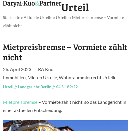
Open
Close
Urteil
Skip
mobile
mobile
to
Startseite
»
Aktuelle Urteile
»
Urteile
»
Mietpreisbremse – Vormiete
menu
menu
content
zählt nicht
Mietpreisbremse – Vormiete zählt
nicht
26. April 2023
RA Kuo
Immobilien
,
Mieten Urteile
,
Wohnraummietrecht Urteile
Urteil
//
Landgericht Berlin
//
64 S 189/22
Mietpreisbremse
– Vormiete zählt nicht, so das Landgericht in
einer aktuellen Entscheidung.