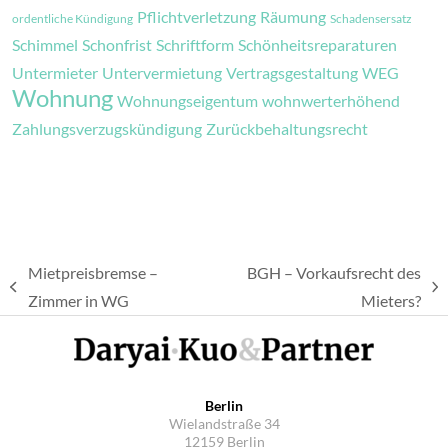
Pflichtverletzung
Räumung
ordentliche Kündigung
Schadensersatz
Schimmel
Schonfrist
Schriftform
Schönheitsreparaturen
Untermieter
Untervermietung
Vertragsgestaltung
WEG
Wohnung
Wohnungseigentum
wohnwerterhöhend
Zahlungsverzugskündigung
Zurückbehaltungsrecht
Mietpreisbremse –
BGH – Vorkaufsrecht des
vorheriger
Nächster
Zimmer in WG
Mieters?
Beitrag:
Beitrag:
Berlin
Wielandstraße 34
12159 Berlin