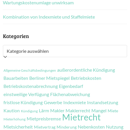
Wartungskostenumlage unwirksam
Kombination von Indexmiete und Staffelmiete
Kategorien
Kategorien
außerordentliche Kündigung
Allgemeine Geschäftsbedingungen
Bauarbeiten
Berliner Mietspiegel
Betriebskosten
Betriebskostenabrechnung
Eigenbedarf
einstweilige Verfügung
Flächenabweichung
fristlose Kündigung
Gewerbe
Indexmiete
Instandsetzung
Kaution
Lärm
Makler
Maklerrecht
Mangel
Miete
Kündigung
Mietrecht
Mietpreisbremse
Mieterhöhung
Mietsicherheit
Nebenkosten
Nutzung
Mietvertrag
Minderung