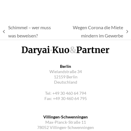
Schimmel – wer muss
Wegen Corona die Miete
vorheriger
Nächster
was beweisen?
mindern im Gewerbe
Beitrag:
Beitrag:
Berlin
Wielandstraße 34
12159 Berlin
Deutschland
Tel: +49 30 460 64 794
Fax: +49 30 460 64 795
Villingen-Schwenningen
Max-Planck-Straße 11
78052 Villingen-Schwenningen