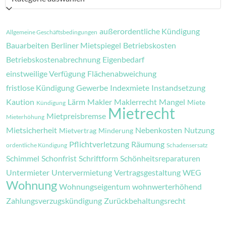
außerordentliche Kündigung
Allgemeine Geschäftsbedingungen
Bauarbeiten
Berliner Mietspiegel
Betriebskosten
Betriebskostenabrechnung
Eigenbedarf
einstweilige Verfügung
Flächenabweichung
fristlose Kündigung
Gewerbe
Indexmiete
Instandsetzung
Kaution
Lärm
Makler
Maklerrecht
Mangel
Miete
Kündigung
Mietrecht
Mietpreisbremse
Mieterhöhung
Mietsicherheit
Nebenkosten
Nutzung
Mietvertrag
Minderung
Pflichtverletzung
Räumung
ordentliche Kündigung
Schadensersatz
Schimmel
Schonfrist
Schriftform
Schönheitsreparaturen
Untermieter
Untervermietung
Vertragsgestaltung
WEG
Wohnung
Wohnungseigentum
wohnwerterhöhend
Zahlungsverzugskündigung
Zurückbehaltungsrecht