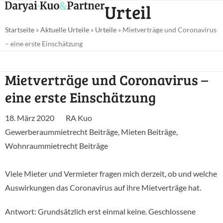
Open
Close
Urteil
Skip
mobile
mobile
to
Startseite
»
Aktuelle Urteile
»
Urteile
»
Mietverträge und Coronavirus
menu
menu
content
– eine erste Einschätzung
Mietverträge und Coronavirus –
eine erste Einschätzung
18. März 2020
RA Kuo
Gewerberaummietrecht Beiträge
,
Mieten Beiträge
,
Wohnraummietrecht Beiträge
Viele Mieter und Vermieter fragen mich derzeit, ob und welche
Auswirkungen das Coronavirus auf ihre Mietverträge hat.
Antwort: Grundsätzlich erst einmal keine. Geschlossene