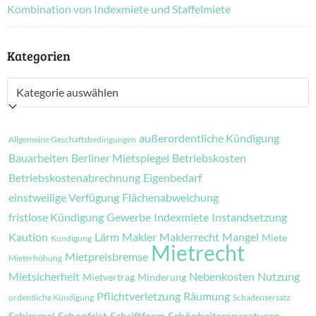
Kombination von Indexmiete und Staffelmiete
Kategorien
Kategorien
außerordentliche Kündigung
Allgemeine Geschäftsbedingungen
Bauarbeiten
Berliner Mietspiegel
Betriebskosten
Betriebskostenabrechnung
Eigenbedarf
einstweilige Verfügung
Flächenabweichung
fristlose Kündigung
Gewerbe
Indexmiete
Instandsetzung
Kaution
Lärm
Makler
Maklerrecht
Mangel
Miete
Kündigung
Mietrecht
Mietpreisbremse
Mieterhöhung
Mietsicherheit
Nebenkosten
Nutzung
Mietvertrag
Minderung
Pflichtverletzung
Räumung
ordentliche Kündigung
Schadensersatz
Schimmel
Schonfrist
Schriftform
Schönheitsreparaturen