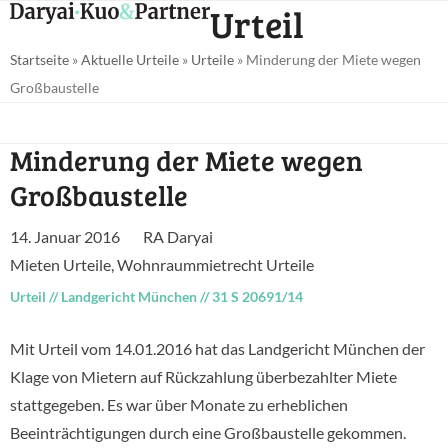
Open
Close
Urteil
Skip
mobile
mobile
to
Startseite
»
Aktuelle Urteile
»
Urteile
»
Minderung der Miete wegen
menu
menu
content
Großbaustelle
Minderung der Miete wegen
Großbaustelle
14. Januar 2016
RA Daryai
Mieten Urteile
,
Wohnraummietrecht Urteile
Urteil
//
Landgericht München
//
31 S 20691/14
Mit Urteil vom 14.01.2016 hat das Landgericht München der
Klage von Mietern auf Rückzahlung überbezahlter Miete
stattgegeben. Es war über Monate zu erheblichen
Beeinträchtigungen durch eine Großbaustelle gekommen.