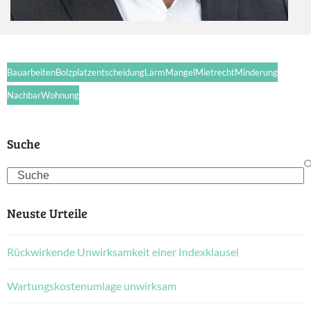
Bauarbeiten
Bolzplatzentscheidung
Lärm
Mangel
Mietrecht
Minderung
Nachbar
Wohnung
Suche
Search
Neuste Urteile
Rückwirkende Unwirksamkeit einer Indexklausel
Wartungskostenumlage unwirksam