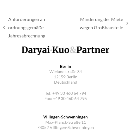
Anforderungen an
Minderung der Miete
Nächster
ordnungsgemäße
wegen Großbaustelle
vorheriger
Beitrag:
Jahresabrechnung
Beitrag:
Berlin
Wielandstraße 34
12159 Berlin
Deutschland
Tel: +49 30 460 64 794
Fax: +49 30 460 64 795
Villingen-Schwenningen
Max-Planck-Straße 11
78052 Villingen-Schwenningen