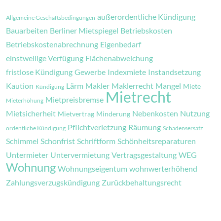
außerordentliche Kündigung
Allgemeine Geschäftsbedingungen
Bauarbeiten
Berliner Mietspiegel
Betriebskosten
Betriebskostenabrechnung
Eigenbedarf
einstweilige Verfügung
Flächenabweichung
fristlose Kündigung
Gewerbe
Indexmiete
Instandsetzung
Kaution
Lärm
Makler
Maklerrecht
Mangel
Miete
Kündigung
Mietrecht
Mietpreisbremse
Mieterhöhung
Mietsicherheit
Nebenkosten
Nutzung
Mietvertrag
Minderung
Pflichtverletzung
Räumung
ordentliche Kündigung
Schadensersatz
Schimmel
Schonfrist
Schriftform
Schönheitsreparaturen
Untermieter
Untervermietung
Vertragsgestaltung
WEG
Wohnung
Wohnungseigentum
wohnwerterhöhend
Zahlungsverzugskündigung
Zurückbehaltungsrecht