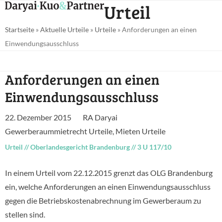
Open
Close
Urteil
Skip
mobile
mobile
to
Startseite
»
Aktuelle Urteile
»
Urteile
»
Anforderungen an einen
menu
menu
content
Einwendungsausschluss
Anforderungen an einen
Einwendungsausschluss
22. Dezember 2015
RA Daryai
Gewerberaummietrecht Urteile
,
Mieten Urteile
Urteil
//
Oberlandesgericht Brandenburg
//
3 U 117/10
In einem Urteil vom 22.12.2015 grenzt das OLG Brandenburg
ein, welche Anforderungen an einen Einwendungsausschluss
gegen die Betriebskostenabrechnung im Gewerberaum zu
stellen sind.