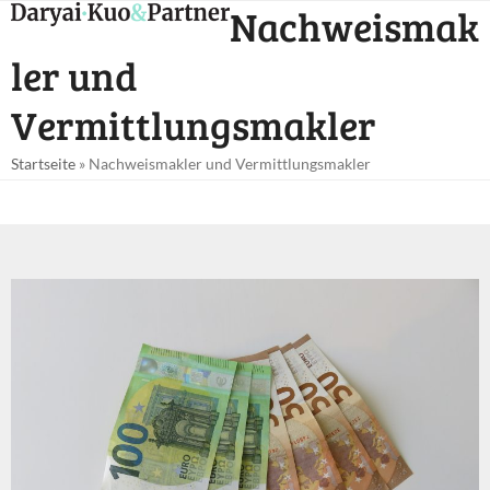
Open
Close
Nachweismak
Skip
mobile
mobile
to
ler und
menu
menu
content
Vermittlungsmakler
Startseite
»
Nachweismakler und Vermittlungsmakler