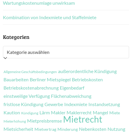
Wartungskostenumlage unwirksam
Kombination von Indexmiete und Staffelmiete
Kategorien
Kategorien
außerordentliche Kündigung
Allgemeine Geschäftsbedingungen
Bauarbeiten
Berliner Mietspiegel
Betriebskosten
Betriebskostenabrechnung
Eigenbedarf
einstweilige Verfügung
Flächenabweichung
fristlose Kündigung
Gewerbe
Indexmiete
Instandsetzung
Kaution
Lärm
Makler
Maklerrecht
Mangel
Miete
Kündigung
Mietrecht
Mietpreisbremse
Mieterhöhung
Mietsicherheit
Nebenkosten
Nutzung
Mietvertrag
Minderung