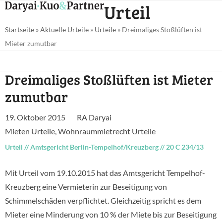
Open
Close
Urteil
Skip
mobile
mobile
to
Startseite
»
Aktuelle Urteile
»
Urteile
»
Dreimaliges Stoßlüften ist
menu
menu
content
Mieter zumutbar
Dreimaliges Stoßlüften ist Mieter
zumutbar
19. Oktober 2015
RA Daryai
Mieten Urteile
,
Wohnraummietrecht Urteile
Urteil
//
Amtsgericht Berlin-Tempelhof/Kreuzberg
//
20 C 234/13
Mit Urteil vom 19.10.2015 hat das Amtsgericht Tempelhof-
Kreuzberg eine Vermieterin zur Beseitigung von
Schimmelschäden verpflichtet. Gleichzeitig spricht es dem
Mieter eine Minderung von 10 % der Miete bis zur Beseitigung