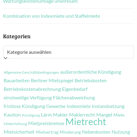
Wartungskostenumlage unwirksam
Kombination von Indexmiete und Staffelmiete
Kategorien
Kategorien
außerordentliche Kündigung
Allgemeine Geschäftsbedingungen
Bauarbeiten
Berliner Mietspiegel
Betriebskosten
Betriebskostenabrechnung
Eigenbedarf
einstweilige Verfügung
Flächenabweichung
fristlose Kündigung
Gewerbe
Indexmiete
Instandsetzung
Kaution
Lärm
Makler
Maklerrecht
Mangel
Miete
Kündigung
Mietrecht
Mietpreisbremse
Mieterhöhung
Mietsicherheit
Nebenkosten
Nutzung
Mietvertrag
Minderung