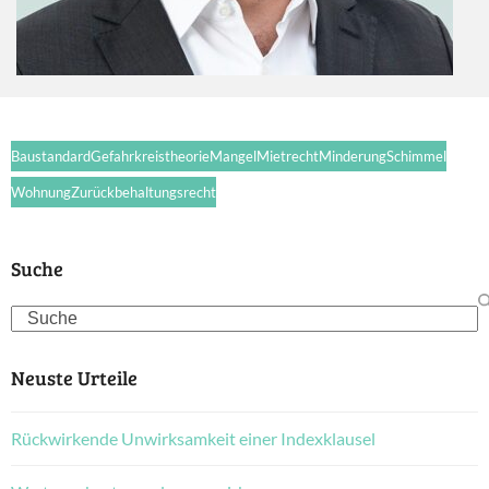
Baustandard
Gefahrkreistheorie
Mangel
Mietrecht
Minderung
Schimmel
Wohnung
Zurückbehaltungsrecht
Suche
Search
Neuste Urteile
Rückwirkende Unwirksamkeit einer Indexklausel