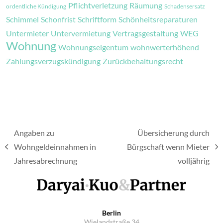
Pflichtverletzung
Räumung
ordentliche Kündigung
Schadensersatz
Schimmel
Schonfrist
Schriftform
Schönheitsreparaturen
Untermieter
Untervermietung
Vertragsgestaltung
WEG
Wohnung
Wohnungseigentum
wohnwerterhöhend
Zahlungsverzugskündigung
Zurückbehaltungsrecht
Angaben zu
Übersicherung durch
Wohngeldeinnahmen in
Bürgschaft wenn Mieter
vorheriger
Nächster
Jahresabrechnung
volljährig
Beitrag:
Beitrag:
Berlin
Wielandstraße 34