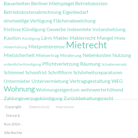
Bauarbeiten
Berliner Mietspiegel
Betriebskosten
Betriebskostenabrechnung
Eigenbedarf
einstweilige Verfügung
Flächenabweichung
fristlose Kündigung
Gewerbe
Indexmiete
Instandsetzung
Kaution
Lärm
Makler
Maklerrecht
Mangel
Miete
Kündigung
Mietrecht
Mietpreisbremse
Mieterhöhung
Mietsicherheit
Nebenkosten
Nutzung
Mietvertrag
Minderung
Pflichtverletzung
Räumung
ordentliche Kündigung
Schadensersatz
Schimmel
Schonfrist
Schriftform
Schönheitsreparaturen
Untermieter
Untervermietung
Vertragsgestaltung
WEG
Wohnung
Wohnungseigentum
wohnwerterhöhend
Zahlungsverzugskündigung
Zurückbehaltungsrecht
Copyright
Datenschutz
Impressum
Daryai &
Kuo 2026 -
Alle Rechte