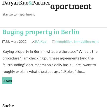
Open
Close
apartment
Skip
mobile
mobile
to
Startseite
»
apartment
menu
menu
content
Buying property in Berlin
28. März 2022
RA Kuo
Immobilien
,
Immobilienrecht
Buying property in Berlin - what are the steps? What is the
procedure? I am checking purchase agreements (and the
"surrounding" documents) on a daily basis. Here I want to
roughly explain, what the steps are. 1. Role of the…
Lesen
Suche