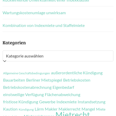
Wartungskostenumlage unwirksam
Kombination von Indexmiete und Staffelmiete
Kategorien
Kategorien
außerordentliche Kündigung
Allgemeine Geschäftsbedingungen
Bauarbeiten
Berliner Mietspiegel
Betriebskosten
Betriebskostenabrechnung
Eigenbedarf
einstweilige Verfügung
Flächenabweichung
fristlose Kündigung
Gewerbe
Indexmiete
Instandsetzung
Kaution
Lärm
Makler
Maklerrecht
Mangel
Miete
Kündigung
Mietrecht