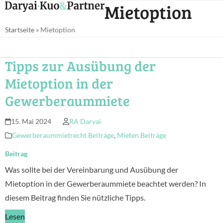
Open
Close
Mietoption
Skip
mobile
mobile
to
Startseite
»
Mietoption
menu
menu
content
Tipps zur Ausübung der
Mietoption in der
Gewerberaummiete
15. Mai 2024
RA Daryai
Gewerberaummietrecht Beiträge
,
Mieten Beiträge
Beitrag
Was sollte bei der Vereinbarung und Ausübung der
Mietoption in der Gewerberaummiete beachtet werden? In
diesem Beitrag finden Sie nützliche Tipps.
Lesen