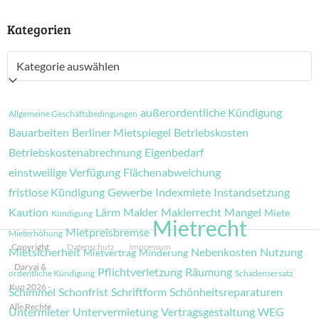
Kategorien
Kategorien
außerordentliche Kündigung
Allgemeine Geschäftsbedingungen
Bauarbeiten
Berliner Mietspiegel
Betriebskosten
Betriebskostenabrechnung
Eigenbedarf
einstweilige Verfügung
Flächenabweichung
fristlose Kündigung
Gewerbe
Indexmiete
Instandsetzung
Kaution
Lärm
Makler
Maklerrecht
Mangel
Miete
Kündigung
Mietrecht
Mietpreisbremse
Mieterhöhung
Copyright
Datenschutz
Impressum
Mietsicherheit
Nebenkosten
Nutzung
Mietvertrag
Minderung
Daryai &
Pflichtverletzung
Räumung
ordentliche Kündigung
Schadensersatz
Kuo 2026 -
Schimmel
Schonfrist
Schriftform
Schönheitsreparaturen
Alle Rechte
Untermieter
Untervermietung
Vertragsgestaltung
WEG