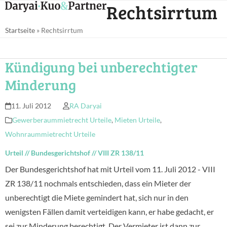
Open
Close
Rechtsirrtum
Skip
mobile
mobile
to
Startseite
»
Rechtsirrtum
menu
menu
content
Kündigung bei unberechtigter
Minderung
11. Juli 2012
RA Daryai
Gewerberaummietrecht Urteile
,
Mieten Urteile
,
Wohnraummietrecht Urteile
Urteil
//
Bundesgerichtshof
//
VIII ZR 138/11
Der Bundesgerichtshof hat mit Urteil vom 11. Juli 2012 - VIII
ZR 138/11 nochmals entschieden, dass ein Mieter der
unberechtigt die Miete gemindert hat, sich nur in den
wenigsten Fällen damit verteidigen kann, er habe gedacht, er
sei zur Minderung berechtigt. Der Vermieter ist dann zur