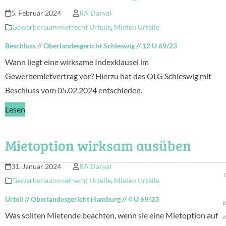
5. Februar 2024
RA Daryai
Gewerberaummietrecht Urteile
,
Mieten Urteile
Beschluss
//
Oberlandesgericht Schleswig
//
12 U 69/23
Wann liegt eine wirksame Indexklausel im
Gewerbemietvertrag vor? Hierzu hat das OLG Schleswig mit
Beschluss vom 05.02.2024 entschieden.
Lesen
Mietoption wirksam ausüben
31. Januar 2024
RA Daryai
Gewerberaummietrecht Urteile
,
Mieten Urteile
Urteil
//
Oberlandesgericht Hamburg
//
4 U 69/23
K
Was sollten Mietende beachten, wenn sie eine Mietoption auf
A