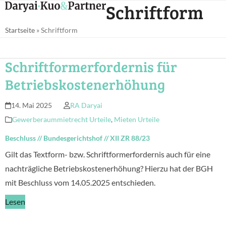
Open
Close
Schriftform
Skip
mobile
mobile
to
Startseite
»
Schriftform
menu
menu
content
Schriftformerfordernis für
Betriebskostenerhöhung
14. Mai 2025
RA Daryai
Gewerberaummietrecht Urteile
,
Mieten Urteile
Beschluss
//
Bundesgerichtshof
//
XII ZR 88/23
Gilt das Textform- bzw. Schriftformerfordernis auch für eine
nachträgliche Betriebskostenerhöhung? Hierzu hat der BGH
mit Beschluss vom 14.05.2025 entschieden.
Lesen