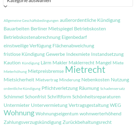
außerordentliche Kündigung
Allgemeine Geschäftsbedingungen
Bauarbeiten
Berliner Mietspiegel
Betriebskosten
Betriebskostenabrechnung
Eigenbedarf
einstweilige Verfügung
Flächenabweichung
fristlose Kündigung
Gewerbe
Indexmiete
Instandsetzung
Kaution
Lärm
Makler
Maklerrecht
Mangel
Miete
Kündigung
Mietrecht
Mietpreisbremse
Mieterhöhung
Mietsicherheit
Nebenkosten
Nutzung
Mietvertrag
Minderung
Pflichtverletzung
Räumung
ordentliche Kündigung
Schadensersatz
Schimmel
Schonfrist
Schriftform
Schönheitsreparaturen
Untermieter
Untervermietung
Vertragsgestaltung
WEG
Wohnung
Wohnungseigentum
wohnwerterhöhend
Zahlungsverzugskündigung
Zurückbehaltungsrecht