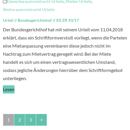
Gewerberaummietrecht Urteile
,
Mieten Urteile
,
Wohnraummietrecht Urteile
Urteil
//
Bundesgerichtshof
//
XII ZR 43/17
Der Bundesgerichthof hat mit seinem Urteil vom 11.04.2018
erklärt, dass ein Schriftformverstoß vorliegt, wenn die Parteien
eine Mietanpassung vereinbaren diese jedoch nicht im
Nachtrag zum Mietvertrag geregelt wird. Bei der Miete
handelt es sich um einen vertragswesentlichen Umstand,
sodass jegliche Änderungen hierrüber dem Schriftformgebot
unterliegen.
Lesen
Seite
Seite
Seite
Vorwärts
1
2
3