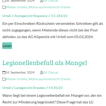
26. September 2024
RA Daryai
Mieten Urteile
,
Wohnraummietrecht Urteile
Urteil
//
Amtsgericht Köpenick
//
3 C 243/23
Ein per Einschreiben Rückschein versendetes Schreiben gilt als
nicht zugegangen, wenn Mietende dieses nicht bei der Post
abholen, so das AG Köpenick mit Urteil vom 05.03.2024.
Lesen
Legionellenbefall als Mangel
24. September 2024
RA Daryai
Mieten Urteile
,
Wohnraummietrecht Urteile
Urteil
//
Landgericht Dresden
//
4 S 81/23
Wann liegt bei einem Legionellenbefall ein Mangel vor, der ein
Recht zur Minderung begründet? Diese Frage hat das LG