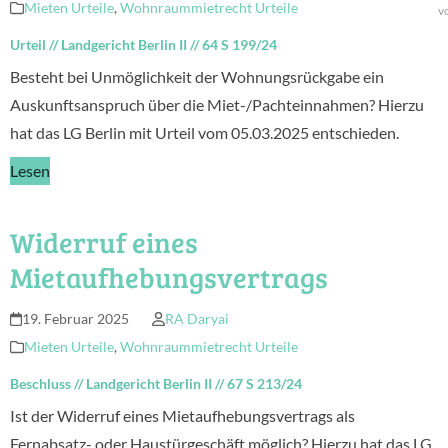
Mieten Urteile
,
Wohnraummietrecht Urteile
v
Urteil
//
Landgericht Berlin II
//
64 S 199/24
Besteht bei Unmöglichkeit der Wohnungsrückgabe ein
Auskunftsanspruch über die Miet-/Pachteinnahmen? Hierzu
hat das LG Berlin mit Urteil vom 05.03.2025 entschieden.
Lesen
Widerruf eines
Mietaufhebungsvertrags
19. Februar 2025
RA Daryai
Mieten Urteile
,
Wohnraummietrecht Urteile
Beschluss
//
Landgericht Berlin II
//
67 S 213/24
Ist der Widerruf eines Mietaufhebungsvertrags als
Fernabsatz- oder Haustürgeschäft möglich? Hierzu hat das LG