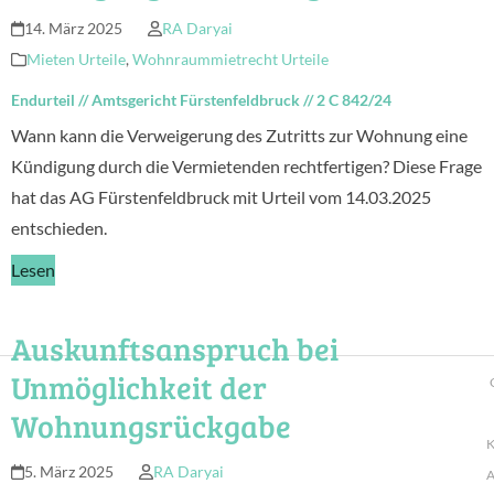
14. März 2025
RA Daryai
Mieten Urteile
,
Wohnraummietrecht Urteile
Endurteil
//
Amtsgericht Fürstenfeldbruck
//
2 C 842/24
Wann kann die Verweigerung des Zutritts zur Wohnung eine
Kündigung durch die Vermietenden rechtfertigen? Diese Frage
hat das AG Fürstenfeldbruck mit Urteil vom 14.03.2025
entschieden.
Lesen
Auskunftsanspruch bei
Unmöglichkeit der
Wohnungsrückgabe
K
5. März 2025
RA Daryai
A