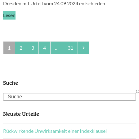
Dresden mit Urteil vom 24.09.2024 entschieden.
Lesen
Seite
Seite
Seite
Seite
Seite
Vorwärts
1
2
3
4
…
31
Suche
Search
Neuste Urteile
Rückwirkende Unwirksamkeit einer Indexklausel