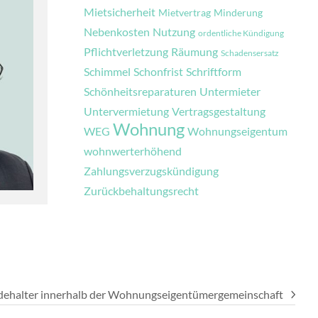
Mietsicherheit
Mietvertrag
Minderung
Nebenkosten
Nutzung
ordentliche Kündigung
Pflichtverletzung
Räumung
Schadensersatz
Schimmel
Schonfrist
Schriftform
Schönheitsreparaturen
Untermieter
Untervermietung
Vertragsgestaltung
Wohnung
WEG
Wohnungseigentum
wohnwerterhöhend
Zahlungsverzugskündigung
Zurückbehaltungsrecht
ndehalter innerhalb der Wohnungseigentümergemeinschaft