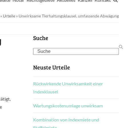
»
Urteile
»
Unwirksame Tierhaltungsklausel, umfassende Abwägung
g
Suche
Search
Neuste Urteile
Rückwirkende Unwirksamkeit einer
Indexklausel
ätigt,
Wartungskostenumlage unwirksam
e
Kombination von Indexmiete und
Staffelmiete