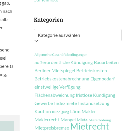
 gab,
h nach
Kategorien
halb
er
Kategorien
ssend
Allgemeine Geschäftsbedingungen
usel
außerordentliche Kündigung
Bauarbeiten
bereits
Berliner Mietspiegel
Betriebskosten
ung,
Betriebskostenabrechnung
Eigenbedarf
einstweilige Verfügung
Flächenabweichung
fristlose Kündigung
Gewerbe
Indexmiete
Instandsetzung
Kaution
Lärm
Makler
Kündigung
Maklerrecht
Mangel
Miete
Mieterhöhung
Mietrecht
Mietpreisbremse