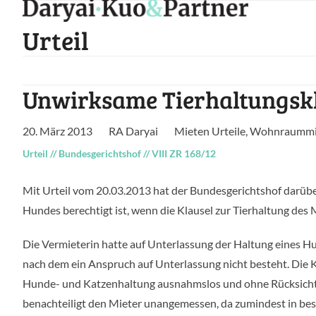
Skip
to
Urteil
content
Unwirksame Tierhaltungsk
20. März 2013
RA Daryai
Mieten Urteile
,
Wohnraummie
Urteil
//
Bundesgerichtshof
//
VIII ZR 168/12
Mit Urteil vom 20.03.2013 hat der Bundesgerichtshof darübe
Hundes berechtigt ist, wenn die Klausel zur Tierhaltung des 
Die Vermieterin hatte auf Unterlassung der Haltung eines Hu
nach dem ein Anspruch auf Unterlassung nicht besteht. Die
Hunde- und Katzenhaltung ausnahmslos und ohne Rücksicht au
benachteiligt den Mieter unangemessen, da zumindest in be