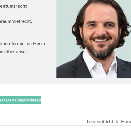
gentumsrecht
eraummietrecht,
einen Termin mit Herrn
ihm über unser
ragsgestaltung
Wohnung
Leinenpflicht für Hu
Nächster