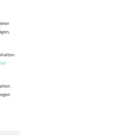
ieter
ägen,
nhalten
iet-
eiten
wegen