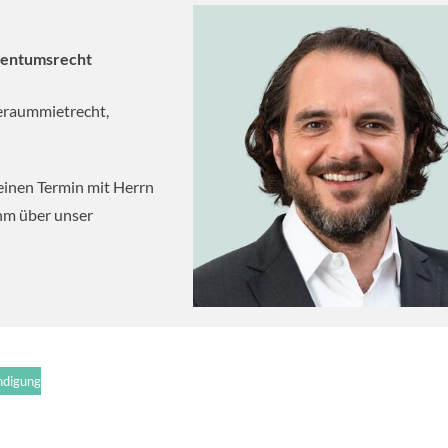
gentumsrecht
eraummietrecht,
einen Termin mit Herrn
ihm über unser
ndigung