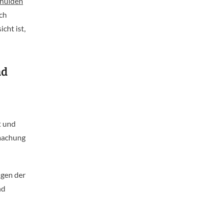
chulden
ch
cht ist,
nd
t und
tmachung
ngen der
nd