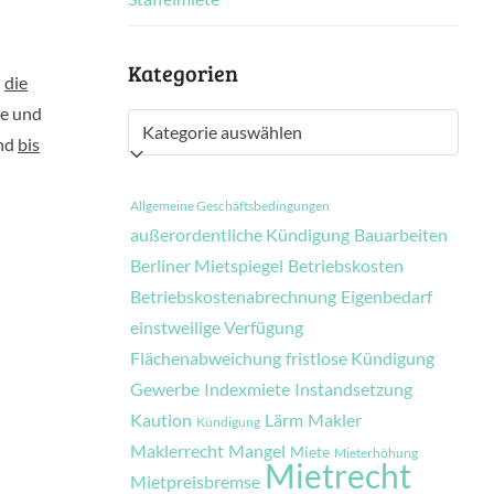
Kategorien
n
die
e und
Kategorien
ind
bis
Allgemeine Geschäftsbedingungen
außerordentliche Kündigung
Bauarbeiten
Berliner Mietspiegel
Betriebskosten
Betriebskostenabrechnung
Eigenbedarf
einstweilige Verfügung
Flächenabweichung
fristlose Kündigung
Gewerbe
Indexmiete
Instandsetzung
Kaution
Lärm
Makler
Kündigung
Maklerrecht
Mangel
Miete
Mieterhöhung
Mietrecht
Mietpreisbremse