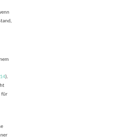
 wenn
stand,
inem
/14
).
ht
 für
se
iner