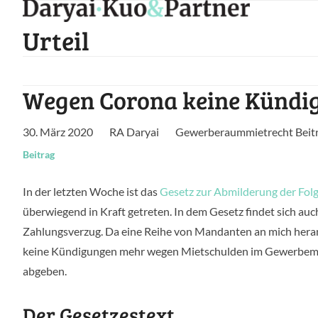
Skip
to
Urteil
content
Wegen Corona keine Kündi
30. März 2020
RA Daryai
Gewerberaummietrecht Beit
Beitrag
In der letzten Woche ist das
Gesetz zur Abmilderung der Folg
überwiegend in Kraft getreten. In dem Gesetz findet sich a
Zahlungsverzug. Da eine Reihe von Mandanten an mich herang
keine Kündigungen mehr wegen Mietschulden im Gewerbemiet
abgeben.
Der Gesetzestext