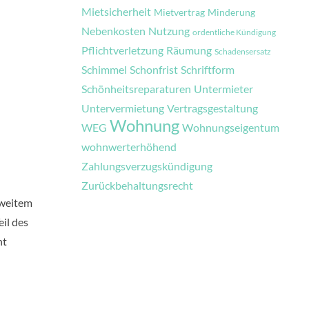
Mietsicherheit
Mietvertrag
Minderung
Nebenkosten
Nutzung
ordentliche Kündigung
Pflichtverletzung
Räumung
Schadensersatz
Schimmel
Schonfrist
Schriftform
Schönheitsreparaturen
Untermieter
Untervermietung
Vertragsgestaltung
Wohnung
WEG
Wohnungseigentum
wohnwerterhöhend
Zahlungsverzugskündigung
Zurückbehaltungsrecht
 weitem
il des
ht