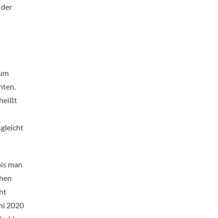
 der
zum
hten.
heißt
gleicht
bis man
ehen
ht
ni 2020