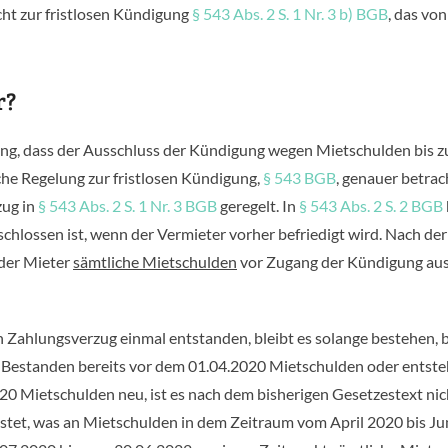
cht zur fristlosen Kündigung
§ 543 Abs. 2 S. 1 Nr. 3 b) BGB
, das von
r?
lung, dass der Ausschluss der Kündigung wegen Mietschulden bis 
che Regelung zur fristlosen Kündigung,
§ 543 BGB
, genauer betrac
zug in
§ 543 Abs. 2 S. 1 Nr. 3 BGB
geregelt. In
§ 543 Abs. 2 S. 2 BGB
schlossen ist, wenn der Vermieter vorher befriedigt wird. Nach der
 der Mieter
sämtliche Mietschulden
vor Zugang der Kündigung aus
n Zahlungsverzug einmal entstanden, bleibt es solange bestehen, 
t. Bestanden bereits vor dem 01.04.2020 Mietschulden oder entst
0 Mietschulden neu, ist es nach dem bisherigen Gesetzestext nic
istet, was an Mietschulden in dem Zeitraum vom April 2020 bis Ju