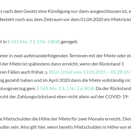
dass nach dem Gesetz eine Kündigung nur dann ausgeschlossen ist,
Besteht noch aus dem Zeitraum vor dem 01.04.2020 ein Mietrück
t in
§ 543 Abs. 2 S. 1 Nr. 3 BGB
geregelt.
eter in zwei aufeinanderfolgenden Terminen mit der Miete oder e
eil der Miete ist spätestens dann erreicht, wenn der Rückstand 1
n Fällen auch früher, s.
BGH, Urteil vom 13.05.2015 – XII ZR 65
g gezahlt haben und im April 2020 dann die Miete vollständig nic
ahlungsverzug gem.
§ 543 Abs. 2 S. 1 Nr. 3 a) BGB
. Da der Rückstand
ruht der Zahlungsrückstand eben nicht allein auf der COVID-19-
e Mietschulden die Höhe der Miete für zwei Monate erreicht. Die
fen sein. Also gilt hier, wenn bereits Mietschulden in Höhe von e