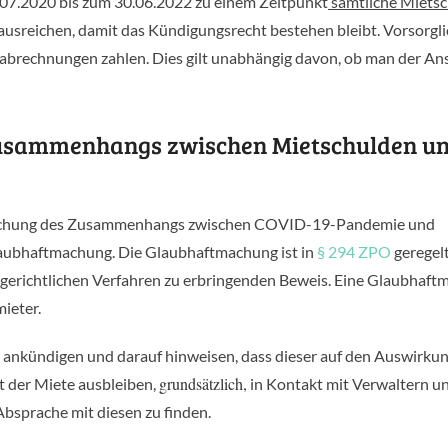
.07.2020 bis zum 30.06.2022 zu einem Zeitpunkt
sämtliche Miets
ausreichen, damit das Kündigungsrecht bestehen bleibt. Vorsorgli
rechnungen zahlen. Dies gilt unabhängig davon, ob man der Ansi
Zusammenhangs zwischen Mietschulden u
ftmachung des Zusammenhangs zwischen COVID-19-Pandemie und
Glaubhaftmachung. Die Glaubhaftmachung ist in
§ 294 ZPO
geregel
 gerichtlichen Verfahren zu erbringenden Beweis. Eine Glaubhaf
ieter.
all ankündigen und darauf hinweisen, dass dieser auf den Auswirku
grundsätzlich,
 der Miete ausbleiben,
in Kontakt mit Verwaltern u
Absprache mit diesen zu finden.