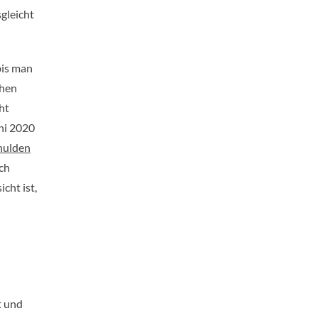
gleicht
bis man
ehen
ht
ni 2020
hulden
ch
cht ist,
t und