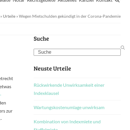
»
Urteile
»
Wegen Mietschulden gekündigt in der Corona-Pandemie
Suche
Search
Neuste Urteile
etrecht
Rückwirkende Unwirksamkeit einer
 etwas
Indexklausel
-
den
Wartungskostenumlage unwirksam
ers zur
-
Kombination von Indexmiete und
Staffelmiete