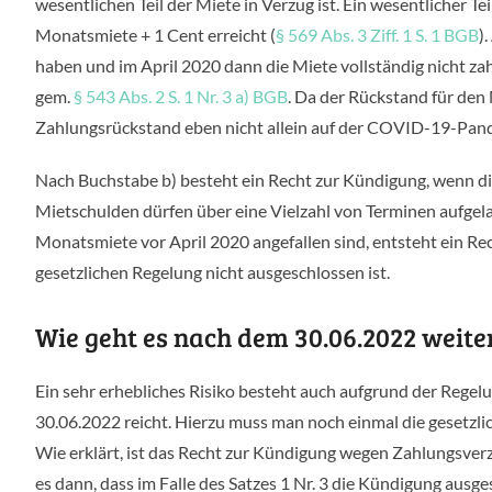
wesentlichen Teil der Miete in Verzug ist. Ein wesentlicher T
Monatsmiete + 1 Cent erreicht (
§ 569 Abs. 3 Ziff. 1 S. 1 BGB
)
haben und im April 2020 dann die Miete vollständig nicht za
gem.
§ 543 Abs. 2 S. 1 Nr. 3 a) BGB
. Da der Rückstand für den
Zahlungsrückstand eben nicht allein auf der COVID-19-Pan
Nach Buchstabe b) besteht ein Recht zur Kündigung, wenn di
Mietschulden dürfen über eine Vielzahl von Terminen aufgelau
Monatsmiete vor April 2020 angefallen sind, entsteht ein Re
gesetzlichen Regelung nicht ausgeschlossen ist.
Wie geht es nach dem 30.06.2022 weite
Ein sehr erhebliches Risiko besteht auch aufgrund der Rege
30.06.2022 reicht. Hierzu muss man noch einmal die gesetzli
Wie erklärt, ist das Recht zur Kündigung wegen Zahlungsver
es dann, dass im Falle des Satzes 1 Nr. 3 die Kündigung ausge