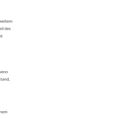
 weitem
il des
ht
 wenn
stand,
inem