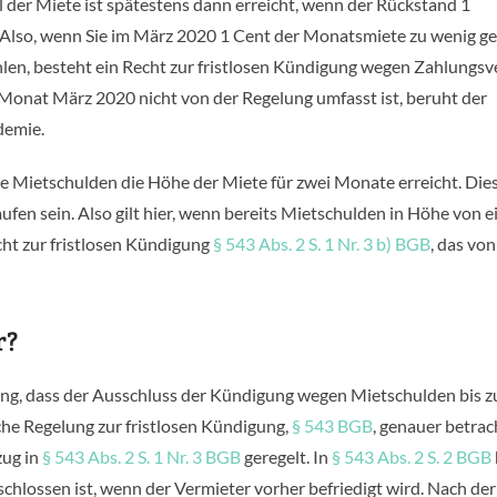
eil der Miete ist spätestens dann erreicht, wenn der Rückstand 1
. Also, wenn Sie im März 2020 1 Cent der Monatsmiete zu wenig ge
hlen, besteht ein Recht zur fristlosen Kündigung wegen Zahlungsv
 Monat März 2020 nicht von der Regelung umfasst ist, beruht der
demie.
e Mietschulden die Höhe der Miete für zwei Monate erreicht. Die
fen sein. Also gilt hier, wenn bereits Mietschulden in Höhe von e
cht zur fristlosen Kündigung
§ 543 Abs. 2 S. 1 Nr. 3 b) BGB
, das von
r?
lung, dass der Ausschluss der Kündigung wegen Mietschulden bis 
che Regelung zur fristlosen Kündigung,
§ 543 BGB
, genauer betrac
zug in
§ 543 Abs. 2 S. 1 Nr. 3 BGB
geregelt. In
§ 543 Abs. 2 S. 2 BGB
schlossen ist, wenn der Vermieter vorher befriedigt wird. Nach der