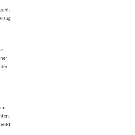
zahlt
erzug
se
iner
 der
zum
hten.
heißt