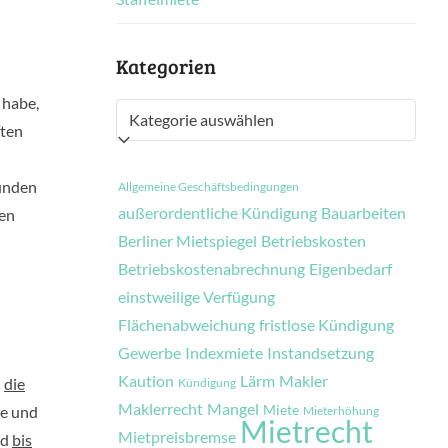
Kategorien
 habe,
Kategorien
ften
ründen
Allgemeine Geschäftsbedingungen
außerordentliche Kündigung
Bauarbeiten
ten
Berliner Mietspiegel
Betriebskosten
Betriebskostenabrechnung
Eigenbedarf
einstweilige Verfügung
Flächenabweichung
fristlose Kündigung
Gewerbe
Indexmiete
Instandsetzung
Kaution
Lärm
Makler
n
die
Kündigung
Maklerrecht
Mangel
Miete
e und
Mieterhöhung
Mietrecht
Mietpreisbremse
nd
bis