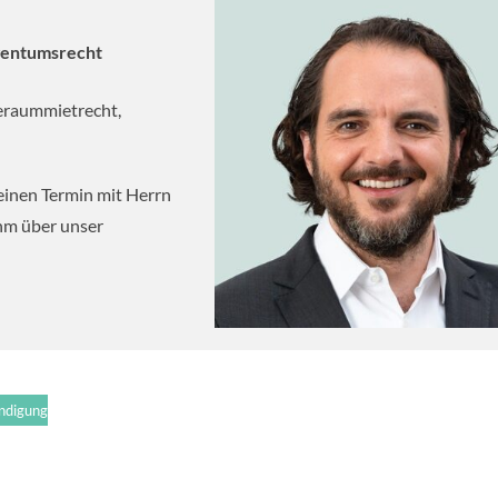
gentumsrecht
eraummietrecht,
einen Termin mit Herrn
ihm über unser
ndigung