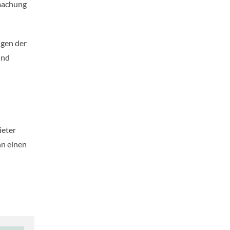
tmachung
ngen der
und
ieter
nn einen