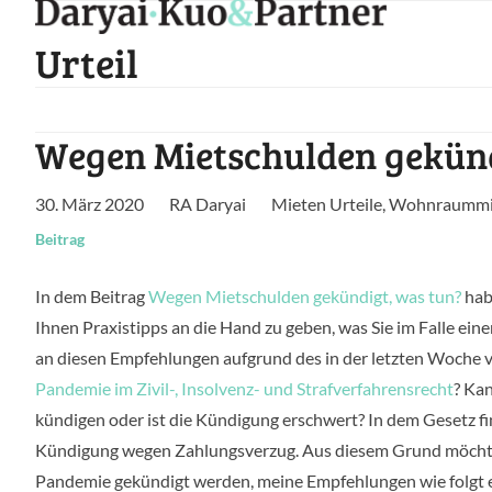
Skip
to
Urteil
content
Wegen Mietschulden gekünd
30. März 2020
RA Daryai
Mieten Urteile
,
Wohnraummie
Beitrag
In dem Beitrag
Wegen Mietschulden gekündigt, was tun?
hab
Ihnen Praxistipps an die Hand zu geben, was Sie im Falle ei
an diesen Empfehlungen aufgrund des in der letzten Woche
Pandemie im Zivil-, Insolvenz- und Strafverfahrensrecht
? Ka
kündigen oder ist die Kündigung erschwert? In dem Gesetz fi
Kündigung wegen Zahlungsverzug. Aus diesem Grund möchte ic
Pandemie gekündigt werden, meine Empfehlungen wie folgt 