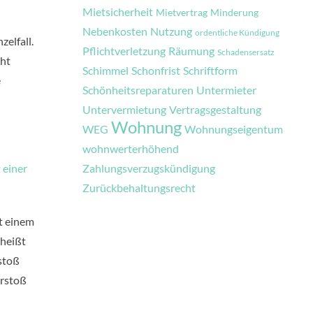
Mietsicherheit
Mietvertrag
Minderung
Nebenkosten
Nutzung
ordentliche Kündigung
elfall.
Pflichtverletzung
Räumung
Schadensersatz
cht
Schimmel
Schonfrist
Schriftform
e
Schönheitsreparaturen
Untermieter
Untervermietung
Vertragsgestaltung
Wohnung
WEG
Wohnungseigentum
wohnwerterhöhend
Zahlungsverzugskündigung
 einer
Zurückbehaltungsrecht
t einem
 heißt
stoß
erstoß