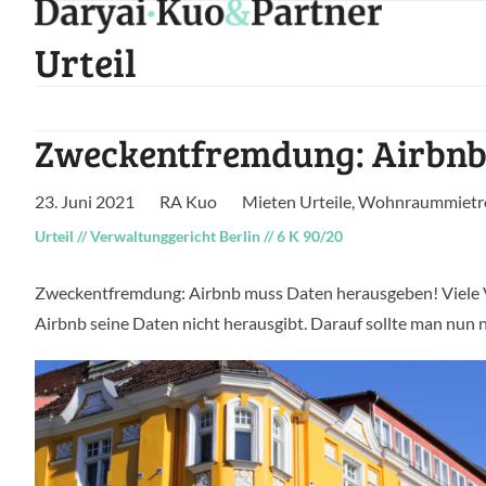
Skip
to
Urteil
content
Zweckentfremdung: Airbnb
23. Juni 2021
RA Kuo
Mieten Urteile
,
Wohnraummietre
Urteil
//
Verwaltunggericht Berlin
//
6 K 90/20
Zweckentfremdung: Airbnb muss Daten herausgeben! Viele Ver
Airbnb seine Daten nicht herausgibt. Darauf sollte man nun 