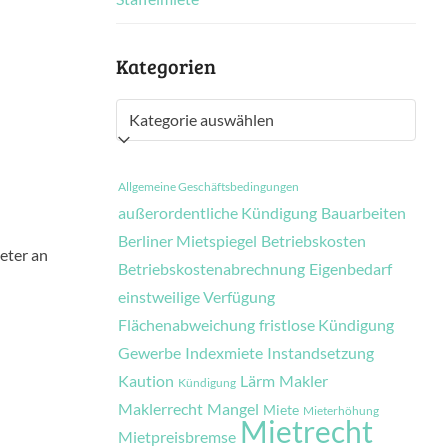
Kategorien
Kategorien
Allgemeine Geschäftsbedingungen
außerordentliche Kündigung
Bauarbeiten
Berliner Mietspiegel
Betriebskosten
ieter an
Betriebskostenabrechnung
Eigenbedarf
einstweilige Verfügung
Flächenabweichung
fristlose Kündigung
Gewerbe
Indexmiete
Instandsetzung
Kaution
Lärm
Makler
Kündigung
Maklerrecht
Mangel
Miete
Mieterhöhung
Mietrecht
Mietpreisbremse