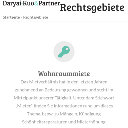
Open
Close
Rechtsgebiete
Skip
mobile
mobile
to
Startseite
»
Rechtsgebiete
menu
menu
content
Wohnraummiete
Das Mietverhältnis hat in den letzten Jahren
zunehmend an Bedeutung gewonnen und steht im
Mittelpunkt unserer Tätigkeit. Unter dem Stichwort
„Mieten“ finden Sie Informationen rund um dieses
Thema, bspw. zu Mängeln, Kündigung,
Schönheitsreparaturen und Mieterhöhung.