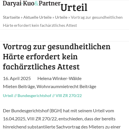
Open
Close
Urteil
Skip
mobile
mobile
to
Startseite
»
Aktuelle Urteile
»
Urteile
»
Vortrag zur gesundheitlichen
menu
menu
content
Härte erfordert kein fachärztliches Attest
Vortrag zur gesundheitlichen
Härte erfordert kein
fachärztliches Attest
16. April 2025
Helena Winker-Wälde
Mieten Beiträge
,
Wohnraummietrecht Beiträge
Urteil
//
Bundesgerichtshof
//
VIII ZR 270/22
Der Bundesgerichtshof (BGH) hat mit seinem Urteil vom
16.04.2025, VIII ZR 270/22, entschieden, dass der bereits
hinreichend substantiierte Sachvortrag des Mieters zu einer