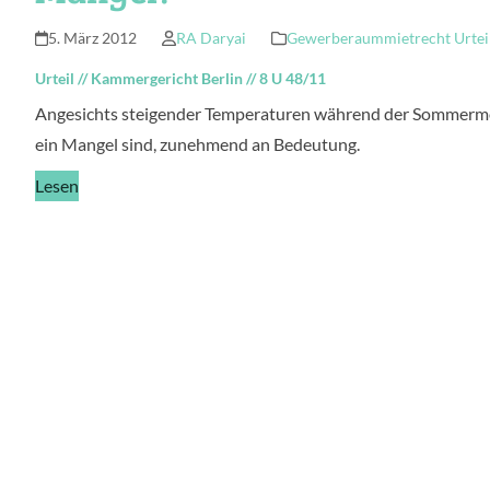
5. März 2012
RA Daryai
Gewerberaummietrecht Urtei
Urteil
//
Kammergericht Berlin
//
8 U 48/11
Angesichts steigender Temperaturen während der Sommerm
ein Mangel sind, zunehmend an Bedeutung.
Lesen