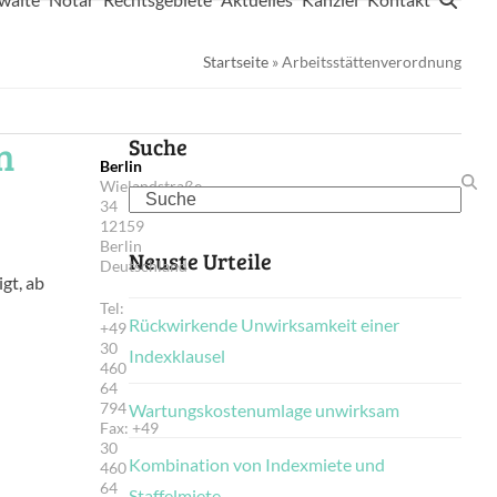
Startseite
»
Arbeitsstättenverordnung
n
Suche
Berlin
Wielandstraße
Search
34
12159
Berlin
Neuste Urteile
Deutschland
gt, ab
Tel:
Rückwirkende Unwirksamkeit einer
+49
30
Indexklausel
460
64
794
Wartungskostenumlage unwirksam
Fax: +49
30
Kombination von Indexmiete und
460
64
Staffelmiete