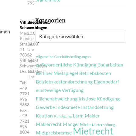
795
Kategorien
Villingen-
Bürozeiten
Schwenningen
werktags:
äumen
Max-
10.00
Kategorien
Planck-
–
Straße
12.00
11
Uhr
78052
&
Allgemeine Geschäftsbedingungen
Villingen-
14.00
außerordentliche Kündigung
Bauarbeiten
Schwenningen
–
Deutschland
18.00
Berliner Mietspiegel
Betriebskosten
Uhr
Betriebskostenabrechnung
Eigenbedarf
Tel:
+49
einstweilige Verfügung
7721
Flächenabweichung
fristlose Kündigung
996
9888
Gewerbe
Indexmiete
Instandsetzung
Fax:
Kaution
Lärm
Makler
+49
Kündigung
7721
Maklerrecht
Mangel
Miete
Mieterhöhung
995
Mietrecht
8004
Mietpreisbremse