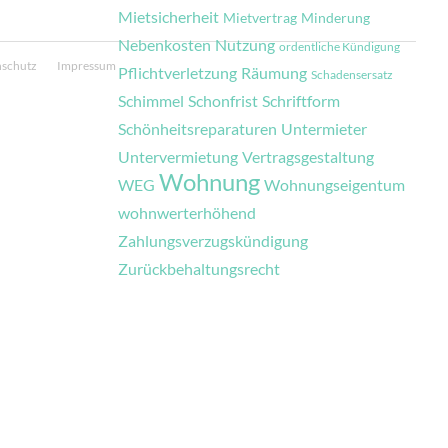
Mietsicherheit
Mietvertrag
Minderung
Nebenkosten
Nutzung
ordentliche Kündigung
nschutz
Impressum
Pflichtverletzung
Räumung
Schadensersatz
Schimmel
Schonfrist
Schriftform
Schönheitsreparaturen
Untermieter
Untervermietung
Vertragsgestaltung
Wohnung
WEG
Wohnungseigentum
wohnwerterhöhend
Zahlungsverzugskündigung
Zurückbehaltungsrecht