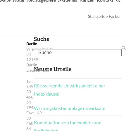
Startseite
»
Farben
Suche
Berlin
Wielandstraße
Search
34
12159
Berlin
Neuste Urteile
Deutschland
Tel:
Rückwirkende Unwirksamkeit einer
+49
30
Indexklausel
460
64
794
Wartungskostenumlage unwirksam
Fax: +49
30
Kombination von Indexmiete und
460
64
Staffelmiete