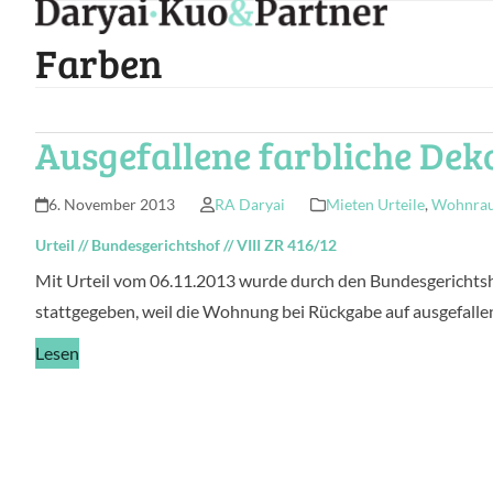
Skip
to
Farben
content
Ausgefallene farbliche Dek
6. November 2013
RA Daryai
Mieten Urteile
,
Wohnrau
Urteil
//
Bundesgerichtshof
//
VIII ZR 416/12
Mit Urteil vom 06.11.2013 wurde durch den Bundesgerichtsh
stattgegeben, weil die Wohnung bei Rückgabe auf ausgefallene
Lesen