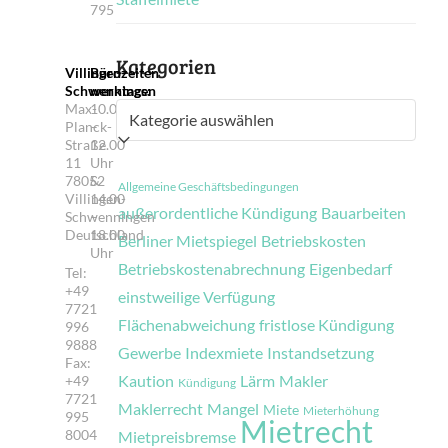
795
Kategorien
Villingen-
Bürozeiten
Schwenningen
werktags:
Max-
10.00
Kategorien
Planck-
–
Straße
12.00
11
Uhr
78052
&
Allgemeine Geschäftsbedingungen
Villingen-
14.00
außerordentliche Kündigung
Bauarbeiten
Schwenningen
–
Deutschland
18.00
Berliner Mietspiegel
Betriebskosten
Uhr
Betriebskostenabrechnung
Eigenbedarf
Tel:
+49
einstweilige Verfügung
7721
Flächenabweichung
fristlose Kündigung
996
9888
Gewerbe
Indexmiete
Instandsetzung
Fax:
Kaution
Lärm
Makler
+49
Kündigung
7721
Maklerrecht
Mangel
Miete
Mieterhöhung
995
Mietrecht
8004
Mietpreisbremse