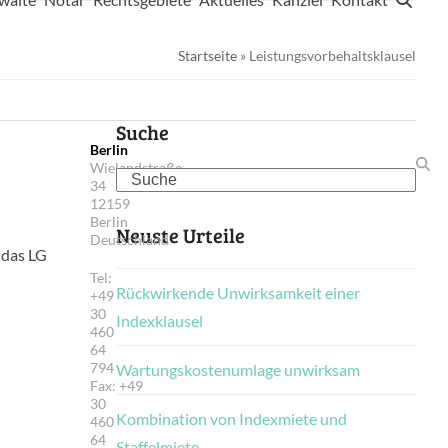
Startseite
»
Leistungsvorbehaltsklausel
Suche
Berlin
Wielandstraße
Search
34
12159
Berlin
Neuste Urteile
Deutschland
 das LG
Tel:
Rückwirkende Unwirksamkeit einer
+49
30
Indexklausel
460
64
794
Wartungskostenumlage unwirksam
Fax: +49
30
Kombination von Indexmiete und
460
64
Staffelmiete