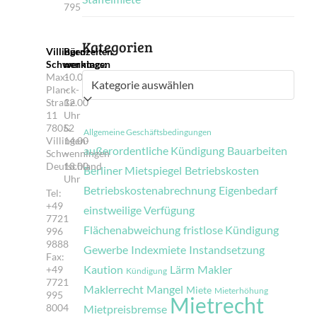
795
Kategorien
Villingen-
Bürozeiten
Schwenningen
werktags:
Max-
10.00
Kategorien
Planck-
–
Straße
12.00
11
Uhr
78052
&
Allgemeine Geschäftsbedingungen
Villingen-
14.00
außerordentliche Kündigung
Bauarbeiten
Schwenningen
–
Deutschland
18.00
Berliner Mietspiegel
Betriebskosten
Uhr
Betriebskostenabrechnung
Eigenbedarf
Tel:
+49
einstweilige Verfügung
7721
Flächenabweichung
fristlose Kündigung
996
9888
Gewerbe
Indexmiete
Instandsetzung
Fax:
Kaution
Lärm
Makler
+49
Kündigung
7721
Maklerrecht
Mangel
Miete
Mieterhöhung
995
Mietrecht
8004
Mietpreisbremse