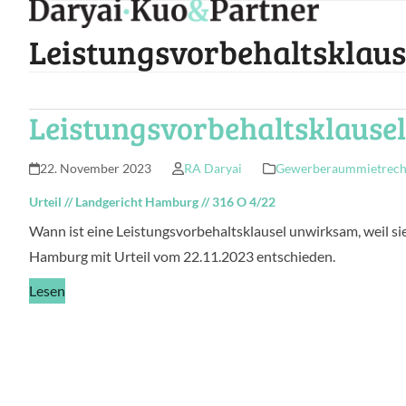
Skip
to
Leistungsvorbehaltsklaus
content
Leistungsvorbehaltsklause
22. November 2023
RA Daryai
Gewerberaummietrecht
Urteil
//
Landgericht Hamburg
//
316 O 4/22
Wann ist eine Leistungsvorbehaltsklausel unwirksam, weil s
Hamburg mit Urteil vom 22.11.2023 entschieden.
Lesen