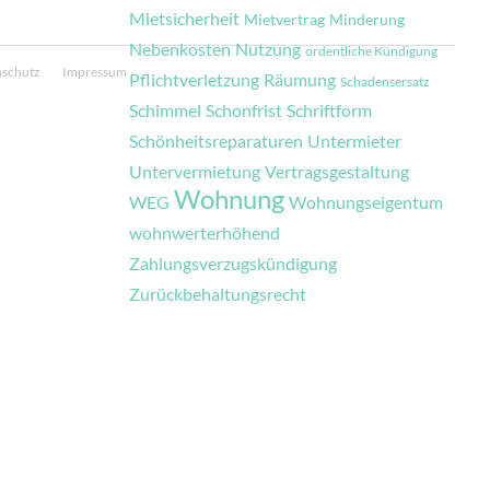
Mietsicherheit
Mietvertrag
Minderung
Nebenkosten
Nutzung
ordentliche Kündigung
nschutz
Impressum
Pflichtverletzung
Räumung
Schadensersatz
Schimmel
Schonfrist
Schriftform
Schönheitsreparaturen
Untermieter
Untervermietung
Vertragsgestaltung
Wohnung
WEG
Wohnungseigentum
wohnwerterhöhend
Zahlungsverzugskündigung
Zurückbehaltungsrecht