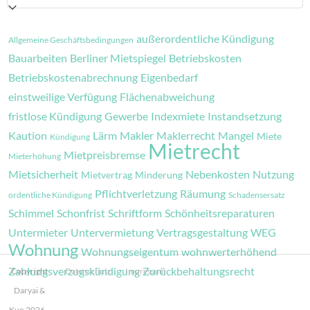
außerordentliche Kündigung
Allgemeine Geschäftsbedingungen
Bauarbeiten
Berliner Mietspiegel
Betriebskosten
Betriebskostenabrechnung
Eigenbedarf
einstweilige Verfügung
Flächenabweichung
fristlose Kündigung
Gewerbe
Indexmiete
Instandsetzung
Kaution
Lärm
Makler
Maklerrecht
Mangel
Miete
Kündigung
Mietrecht
Mietpreisbremse
Mieterhöhung
Mietsicherheit
Nebenkosten
Nutzung
Mietvertrag
Minderung
Pflichtverletzung
Räumung
ordentliche Kündigung
Schadensersatz
Schimmel
Schonfrist
Schriftform
Schönheitsreparaturen
Untermieter
Untervermietung
Vertragsgestaltung
WEG
Wohnung
Wohnungseigentum
wohnwerterhöhend
Zahlungsverzugskündigung
Zurückbehaltungsrecht
Copyright
Datenschutz
Impressum
Daryai &
Kuo 2026 -