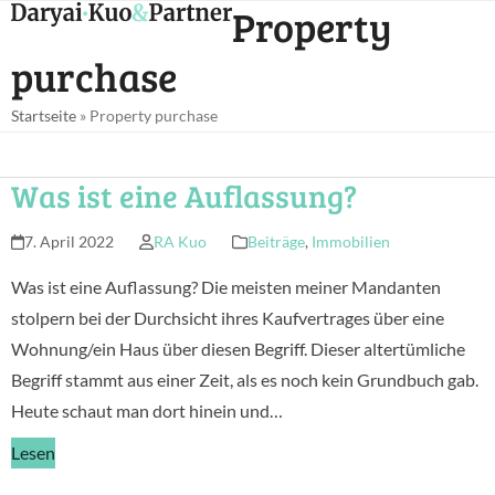
Open
Close
Property
Skip
mobile
mobile
to
purchase
menu
menu
content
Startseite
»
Property purchase
Was ist eine Auflassung?
7. April 2022
RA Kuo
Beiträge
,
Immobilien
Was ist eine Auflassung? Die meisten meiner Mandanten
stolpern bei der Durchsicht ihres Kaufvertrages über eine
Wohnung/ein Haus über diesen Begriff. Dieser altertümliche
Begriff stammt aus einer Zeit, als es noch kein Grundbuch gab.
Heute schaut man dort hinein und…
Lesen