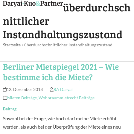
Open
Close
überdurchsch
Skip
mobile
mobile
to
nittlicher
menu
menu
content
Instandhaltungszustand
Startseite
»
überdurchschnittlicher Instandhaltungszustand
Berliner Mietspiegel 2021 – Wie
bestimme ich die Miete?
12. Dezember 2018
RA Daryai
Mieten Beiträge
,
Wohnraummietrecht Beiträge
Beitrag
Sowohl bei der Frage, wie hoch darf meine Miete erhöht
werden, als auch bei der Überprüfung der Miete eines neu