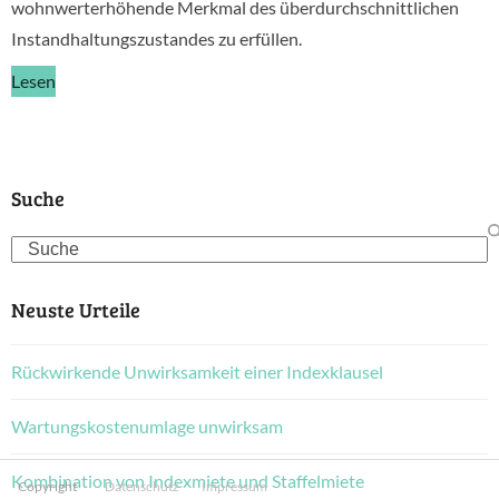
wohnwerterhöhende Merkmal des überdurchschnittlichen
Instandhaltungszustandes zu erfüllen.
Lesen
Suche
Search
Neuste Urteile
Rückwirkende Unwirksamkeit einer Indexklausel
Wartungskostenumlage unwirksam
Kombination von Indexmiete und Staffelmiete
Copyright
Datenschutz
Impressum