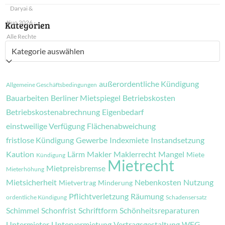
Daryai &
Kuo 2026 -
Kategorien
Alle Rechte
Kategorien
vorbehalten
außerordentliche Kündigung
Allgemeine Geschäftsbedingungen
Bauarbeiten
Berliner Mietspiegel
Betriebskosten
Betriebskostenabrechnung
Eigenbedarf
einstweilige Verfügung
Flächenabweichung
fristlose Kündigung
Gewerbe
Indexmiete
Instandsetzung
Kaution
Lärm
Makler
Maklerrecht
Mangel
Miete
Kündigung
Mietrecht
Mietpreisbremse
Mieterhöhung
Mietsicherheit
Nebenkosten
Nutzung
Mietvertrag
Minderung
Pflichtverletzung
Räumung
ordentliche Kündigung
Schadensersatz
Schimmel
Schonfrist
Schriftform
Schönheitsreparaturen
Untermieter
Untervermietung
Vertragsgestaltung
WEG