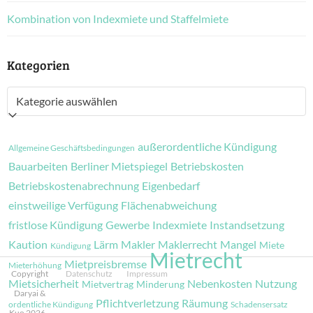
Kombination von Indexmiete und Staffelmiete
Kategorien
Kategorien
außerordentliche Kündigung
Allgemeine Geschäftsbedingungen
Bauarbeiten
Berliner Mietspiegel
Betriebskosten
Betriebskostenabrechnung
Eigenbedarf
einstweilige Verfügung
Flächenabweichung
fristlose Kündigung
Gewerbe
Indexmiete
Instandsetzung
Kaution
Lärm
Makler
Maklerrecht
Mangel
Miete
Kündigung
Mietrecht
Mietpreisbremse
Mieterhöhung
Copyright
Datenschutz
Impressum
Mietsicherheit
Nebenkosten
Nutzung
Mietvertrag
Minderung
Daryai &
Pflichtverletzung
Räumung
ordentliche Kündigung
Schadensersatz
Kuo 2026 -