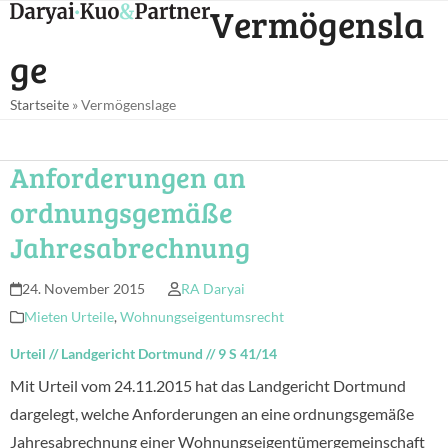
Open
Close
Vermögensla
Skip
mobile
mobile
to
ge
menu
menu
content
Startseite
»
Vermögenslage
Anforderungen an
ordnungsgemäße
Jahresabrechnung
24. November 2015
RA Daryai
Mieten Urteile
,
Wohnungseigentumsrecht
Urteil
//
Landgericht Dortmund
//
9 S 41/14
Mit Urteil vom 24.11.2015 hat das Landgericht Dortmund
dargelegt, welche Anforderungen an eine ordnungsgemäße
Jahresabrechnung einer Wohnungseigentümergemeinschaft