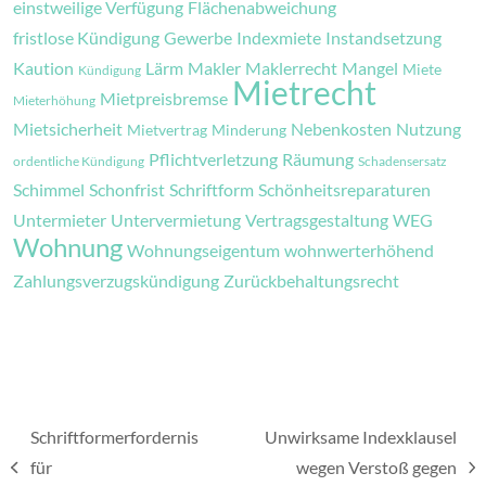
einstweilige Verfügung
Flächenabweichung
fristlose Kündigung
Gewerbe
Indexmiete
Instandsetzung
Kaution
Lärm
Makler
Maklerrecht
Mangel
Miete
Kündigung
Mietrecht
Mietpreisbremse
Mieterhöhung
Mietsicherheit
Nebenkosten
Nutzung
Mietvertrag
Minderung
Pflichtverletzung
Räumung
ordentliche Kündigung
Schadensersatz
Schimmel
Schonfrist
Schriftform
Schönheitsreparaturen
Untermieter
Untervermietung
Vertragsgestaltung
WEG
Wohnung
Wohnungseigentum
wohnwerterhöhend
Zahlungsverzugskündigung
Zurückbehaltungsrecht
Schriftformerfordernis
Unwirksame Indexklausel
für
wegen Verstoß gegen
vorheriger
Nächster