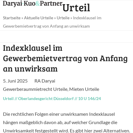
Open
Close
Urteil
Skip
mobile
mobile
to
Startseite
»
Aktuelle Urteile
»
Urteile
»
Indexklausel im
menu
menu
content
Gewerbemietvertrag von Anfang an unwirksam
Indexklausel im
Gewerbemietvertrag von Anfang
an unwirksam
5. Juni 2025
RA Daryai
Gewerberaummietrecht Urteile
,
Mieten Urteile
Urteil
//
Oberlandesgericht Düsseldorf
//
10 U 146/24
Die rechtlichen Folgen einer unwirksamen Indexklausel
hängen maßgeblich davon ab, auf welcher Grundlage die
Unwirksamkeit festgestellt wird. Es gibt hier zwei Alternativen.