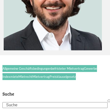
Allgemeine Geschäftsbedingungen
befristeter Mietvertrag
Gewerbe
Indexmiete
Mietrecht
Mietvertrag
Preisklauselgesetz
Suche
Search