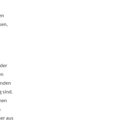
en
sen,
 der
en
tenden
 sind.
nnen
n
ner aus