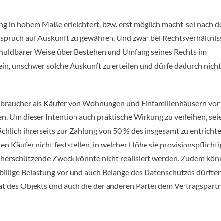
ung in hohem Maße erleichtert, bzw. erst möglich macht, sei nach d
pruch auf Auskunft zu gewähren. Und zwar bei Rechtsverhältnis
tschuldbarer Weise über Bestehen und Umfang seines Rechts im
ein, unschwer solche Auskunft zu erteilen und dürfe dadurch nicht
erbraucher als Käufer von Wohnungen und Einfamilienhäusern vor
n. Um dieser Intention auch praktische Wirkung zu verleihen, sei
ächlich ihrerseits zur Zahlung von 50 % des insgesamt zu entrich
 Käufer nicht feststellen, in welcher Höhe sie provisionspflichtig
ucherschützende Zweck könnte nicht realisiert werden. Zudem kö
nbillige Belastung vor und auch Belange des Datenschutzes dürfte
tät des Objekts und auch die der anderen Partei dem Vertragspart