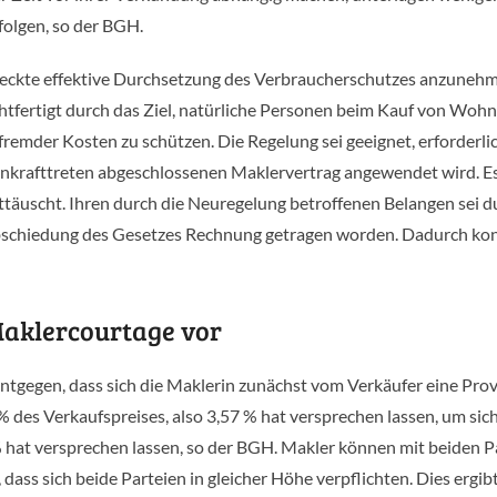
olgen, so der BGH.
zweckte effektive Durchsetzung des Verbraucherschutzes anzuneh
chtfertigt durch das Ziel, natürliche Personen beim Kauf von Wo
emder Kosten zu schützen. Die Regelung sei geeignet, erforderli
m Inkrafttreten abgeschlossenen Maklervertrag angewendet wird. E
täuscht. Ihren durch die Neuregelung betroffenen Belangen sei d
abschiedung des Gesetzes Rechnung getragen worden. Dadurch ko
Maklercourtage vor
tgegen, dass sich die Maklerin zunächst vom Verkäufer eine Prov
 des Verkaufspreises, also 3,57 % hat versprechen lassen, um sic
% hat versprechen lassen, so der BGH. Makler können mit beiden P
ass sich beide Parteien in gleicher Höhe verpflichten. Dies ergibt