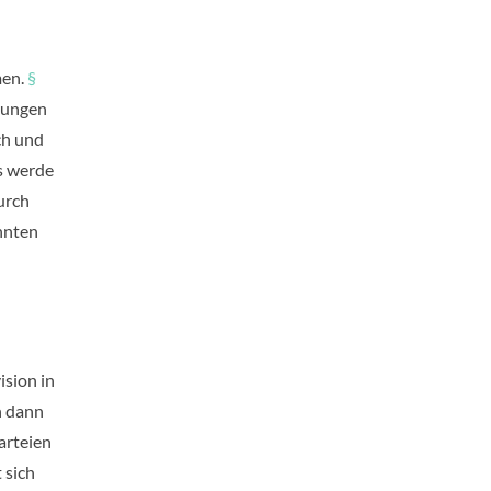
men.
§
hnungen
ch und
s werde
urch
nnten
ision in
h dann
arteien
 sich