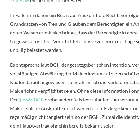
242 BGB
entnehmen, so der BGH.
In Fällen, in denen ein Recht auf Auskunft die Rechtsverfolg
Grundsätzen von Treu und Glauben dem Berechtigten ein Ans
deren Wesen es mit sich bringe, dass der Berechtigte in en
Ungewissen ist. Der Verpflichtete müsse zudem in der Lage s
unbillig belastet werden.
Es entspreche laut BGH der gesetzgeberischen Intention, V
vollständigen Abwälzung der Maklerkosten auf sie zu schütze
Käufer darauf angewiesen, zu erfahren, ob die Verkäufer tats
Maklerlohns verpflichtet seien. Ohne diese Information können
Der
§ 656c BGB
drohe andernfalls leerzulaufen. Der verbra
Makler solche Auskünfte unschwer erteilen. Es liege keine u
regelmäßig nicht tangiert sein, so der BGH. Zumal die Identi
dem Hauptvertrag ohnehin bereits bekannt seien.