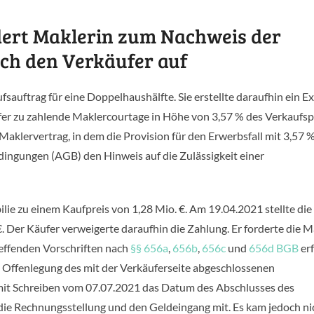
dert Maklerin zum Nachweis der
ch den Verkäufer auf
sauftrag für eine Doppelhaushälfte. Sie erstellte daraufhin ein E
fer zu zahlende Maklercourtage in Höhe von 3,57 % des Verkaufsp
aklervertrag, in dem die Provision für den Erwerbsfall mit 3,57 
dingungen (AGB) den Hinweis auf die Zulässigkeit einer
lie zu einem Kaufpreis von 1,28 Mio. €. Am 19.04.2021 stellte die
 Der Käufer verweigerte daraufhin die Zahlung. Er forderte die M
reffenden Vorschriften nach
§§ 656a
,
656b
,
656c
und
656d BGB
erf
e Offenlegung des mit der Verkäuferseite abgeschlossenen
e mit Schreiben vom 07.07.2021 das Datum des Abschlusses des
 die Rechnungsstellung und den Geldeingang mit. Es kam jedoch ni