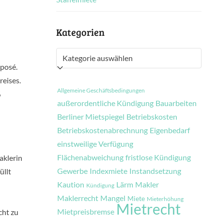
Kategorien
Kategorien
xposé.
reises.
Allgemeine Geschäftsbedingungen
%
außerordentliche Kündigung
Bauarbeiten
Berliner Mietspiegel
Betriebskosten
Betriebskostenabrechnung
Eigenbedarf
einstweilige Verfügung
Flächenabweichung
fristlose Kündigung
aklerin
Gewerbe
Indexmiete
Instandsetzung
üllt
Kaution
Lärm
Makler
Kündigung
Maklerrecht
Mangel
Miete
Mieterhöhung
Mietrecht
Mietpreisbremse
cht zu