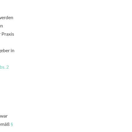
 werden
en
 Praxis
eber in
bs. 2
Zwar
gemäß
§