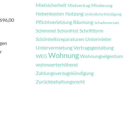
Mietsicherheit
Mietvertrag
Minderung
Nebenkosten
Nutzung
ordentliche Kündigung
.696,00
Pflichtverletzung
Räumung
Schadensersatz
Schimmel
Schonfrist
Schriftform
Schönheitsreparaturen
Untermieter
egen
Untervermietung
Vertragsgestaltung
r
Wohnung
WEG
Wohnungseigentum
wohnwerterhöhend
Zahlungsverzugskündigung
Zurückbehaltungsrecht