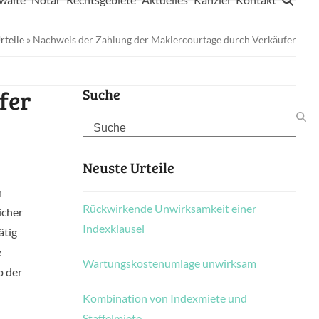
rteile
»
Nachweis der Zahlung der Maklercourtage durch Verkäufer
fer
Suche
Search
Neuste Urteile
n
Rückwirkende Unwirksamkeit einer
icher
Indexklausel
ätig
e
Wartungskostenumlage unwirksam
b der
n
Kombination von Indexmiete und
Staffelmiete