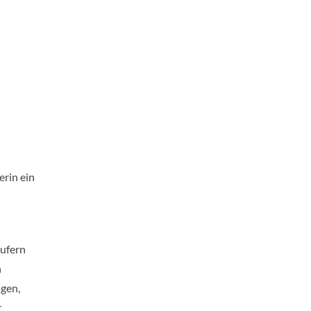
erin ein
äufern
n
gen,
r