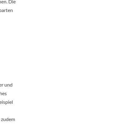
hen. Die
nbarten
er und
ches
eispiel
s zudem