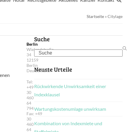
Startseite
»
Citylage
Suche
Berlin
Wielandstraße
Search
34
12159
Berlin
Neuste Urteile
Deutschland
senen
Tel:
Rückwirkende Unwirksamkeit einer
+49
30
Indexklausel
460
64
794
Wartungskostenumlage unwirksam
Fax: +49
30
Kombination von Indexmiete und
460
64
Staffelmiete