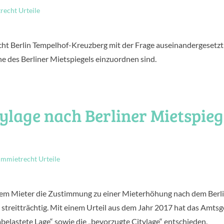
echt Urteile
cht Berlin Tempelhof-Kreuzberg mit der Frage auseinandergesetzt
ne des Berliner Mietspiegels einzuordnen sind.
ylage nach Berliner Mietspieg
mietrecht Urteile
dem Mieter die Zustimmung zu einer Mieterhöhung nach dem Berl
streitträchtig. Mit einem Urteil aus dem Jahr 2017 hat das Amtsg
elastete Lage“ sowie die „bevorzugte Citylage“ entschieden.