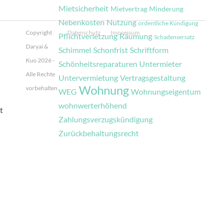
Mietsicherheit
Mietvertrag
Minderung
Nebenkosten
Nutzung
ordentliche Kündigung
Copyright
Datenschutz
Impressum
Pflichtverletzung
Räumung
Schadensersatz
Daryai &
Schimmel
Schonfrist
Schriftform
Kuo 2026 -
Schönheitsreparaturen
Untermieter
Alle Rechte
Untervermietung
Vertragsgestaltung
Wohnung
vorbehalten
WEG
Wohnungseigentum
wohnwerterhöhend
t
Zahlungsverzugskündigung
Zurückbehaltungsrecht