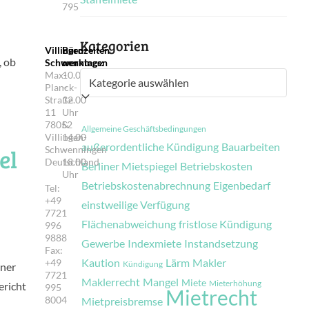
795
Kategorien
Villingen-
Bürozeiten
, ob
Schwenningen
werktags:
Max-
10.00
Kategorien
Planck-
–
Straße
12.00
11
Uhr
78052
&
Allgemeine Geschäftsbedingungen
Villingen-
14.00
außerordentliche Kündigung
Bauarbeiten
el
Schwenningen
–
Deutschland
18.00
Berliner Mietspiegel
Betriebskosten
Uhr
Betriebskostenabrechnung
Eigenbedarf
Tel:
+49
einstweilige Verfügung
7721
Flächenabweichung
fristlose Kündigung
996
9888
Gewerbe
Indexmiete
Instandsetzung
Fax:
Kaution
Lärm
Makler
+49
Kündigung
iner
7721
Maklerrecht
Mangel
Miete
Mieterhöhung
ericht
995
Mietrecht
8004
Mietpreisbremse