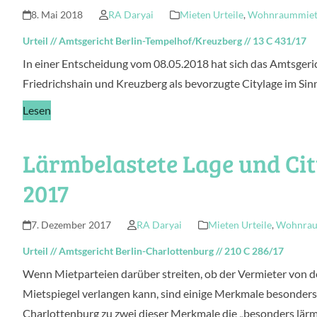
8. Mai 2018
RA Daryai
Mieten Urteile
,
Wohnraummietr
Urteil
//
Amtsgericht Berlin-Tempelhof/Kreuzberg
//
13 C 431/17
In einer Entscheidung vom 08.05.2018 hat sich das Amtsgeri
Friedrichshain und Kreuzberg als bevorzugte Citylage im Sin
Lesen
Lärmbelastete Lage und Cit
2017
7. Dezember 2017
RA Daryai
Mieten Urteile
,
Wohnraum
Urteil
//
Amtsgericht Berlin-Charlottenburg
//
210 C 286/17
Wenn Mietparteien darüber streiten, ob der Vermieter von 
Mietspiegel verlangen kann, sind einige Merkmale besonders 
Charlottenburg zu zwei dieser Merkmale die „besonders lärmb