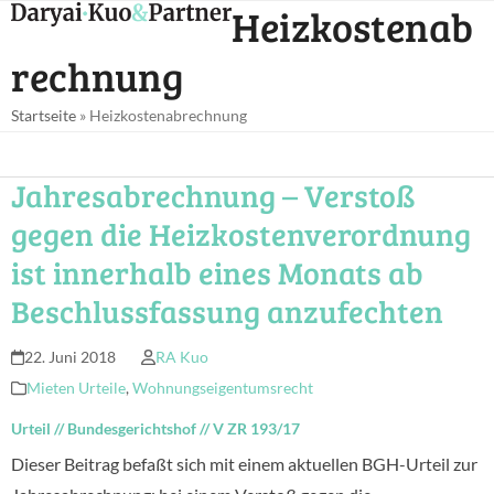
Open
Close
Heizkostenab
Skip
mobile
mobile
to
rechnung
menu
menu
content
Startseite
»
Heizkostenabrechnung
Jahresabrechnung – Verstoß
gegen die Heizkostenverordnung
ist innerhalb eines Monats ab
Beschlussfassung anzufechten
22. Juni 2018
RA Kuo
Mieten Urteile
,
Wohnungseigentumsrecht
Urteil
//
Bundesgerichtshof
//
V ZR 193/17
Dieser Beitrag befaßt sich mit einem aktuellen BGH-Urteil zur