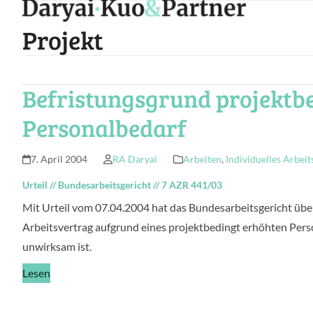
Skip
to
Projekt
content
Befristungsgrund projektb
Personalbedarf
7. April 2004
RA Daryai
Arbeiten
,
Individuelles Arbeit
Urteil
//
Bundesarbeitsgericht
//
7 AZR 441/03
Mit Urteil vom 07.04.2004 hat das Bundesarbeitsgericht übe
Arbeitsvertrag aufgrund eines projektbedingt erhöhten Pers
unwirksam ist.
Lesen