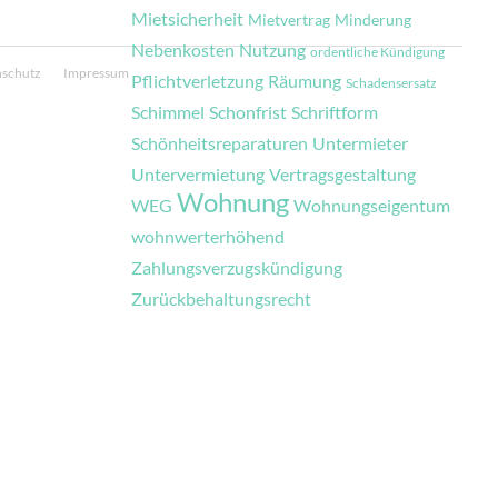
Mietsicherheit
Mietvertrag
Minderung
Nebenkosten
Nutzung
ordentliche Kündigung
nschutz
Impressum
Pflichtverletzung
Räumung
Schadensersatz
Schimmel
Schonfrist
Schriftform
Schönheitsreparaturen
Untermieter
Untervermietung
Vertragsgestaltung
Wohnung
WEG
Wohnungseigentum
wohnwerterhöhend
Zahlungsverzugskündigung
Zurückbehaltungsrecht