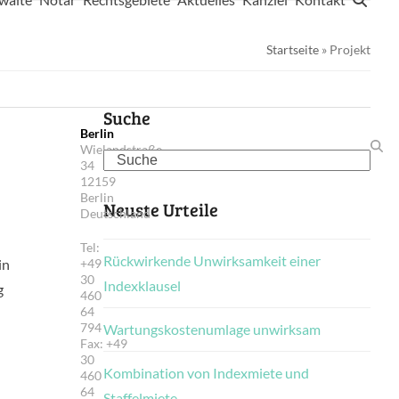
Startseite
»
Projekt
Suche
Berlin
Wielandstraße
Search
34
12159
Berlin
Neuste Urteile
Deutschland
Tel:
Rückwirkende Unwirksamkeit einer
in
+49
30
Indexklausel
g
460
64
794
Wartungskostenumlage unwirksam
Fax: +49
30
Kombination von Indexmiete und
460
64
Staffelmiete