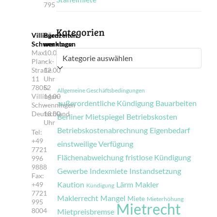
795
Kategorien
Villingen-
Bürozeiten
Schwenningen
werktags:
Max-
10.00
Kategorien
Planck-
–
Straße
12.00
11
Uhr
78052
&
Allgemeine Geschäftsbedingungen
Villingen-
14.00
außerordentliche Kündigung
Bauarbeiten
Schwenningen
–
Deutschland
18.00
Berliner Mietspiegel
Betriebskosten
Uhr
Betriebskostenabrechnung
Eigenbedarf
Tel:
+49
einstweilige Verfügung
7721
Flächenabweichung
fristlose Kündigung
996
9888
Gewerbe
Indexmiete
Instandsetzung
Fax:
Kaution
Lärm
Makler
+49
Kündigung
7721
Maklerrecht
Mangel
Miete
Mieterhöhung
995
Mietrecht
8004
Mietpreisbremse