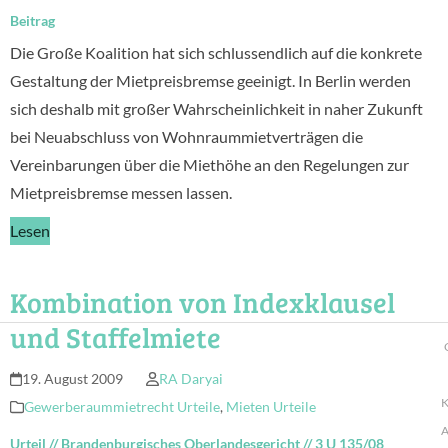
Beitrag
Die Große Koalition hat sich schlussendlich auf die konkrete
Gestaltung der Mietpreisbremse geeinigt. In Berlin werden
sich deshalb mit großer Wahrscheinlichkeit in naher Zukunft
bei Neuabschluss von Wohnraummietverträgen die
Vereinbarungen über die Miethöhe an den Regelungen zur
Mietpreisbremse messen lassen.
Lesen
Kombination von Indexklausel
und Staffelmiete
19. August 2009
RA Daryai
K
Gewerberaummietrecht Urteile
,
Mieten Urteile
A
Urteil
//
Brandenburgisches Oberlandesgericht
//
3 U 135/08