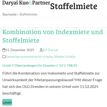
Open
Close
Staffelmiete
Skip
mobile
mobile
to
Startseite
»
Staffelmiete
menu
menu
content
Kombination von Indexmiete und
Staffelmiete
11. Dezember 2025
RA Daryai
Gewerberaummietrecht Urteile
,
Mieten Urteile
Urteil
//
Oberlandesgericht Dresden
//
12 U 748/25
Führt die Kombination von Indexmiete und Staffelmiete zur
Unwirksamkeit der Mietanpassungsklausel? Mit dieser Frage
hat sich das OLG Dresden in seinem Urteil vom 11.12.2025
beschäftigt.
Lesen