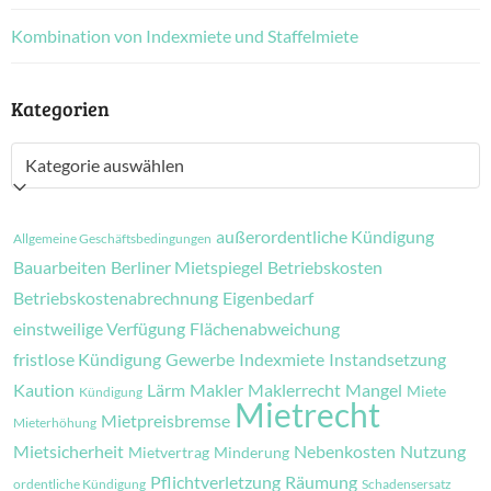
Kombination von Indexmiete und Staffelmiete
Kategorien
Kategorien
außerordentliche Kündigung
Allgemeine Geschäftsbedingungen
Bauarbeiten
Berliner Mietspiegel
Betriebskosten
Betriebskostenabrechnung
Eigenbedarf
einstweilige Verfügung
Flächenabweichung
fristlose Kündigung
Gewerbe
Indexmiete
Instandsetzung
Kaution
Lärm
Makler
Maklerrecht
Mangel
Miete
Kündigung
Mietrecht
Mietpreisbremse
Mieterhöhung
Mietsicherheit
Nebenkosten
Nutzung
Mietvertrag
Minderung
Pflichtverletzung
Räumung
ordentliche Kündigung
Schadensersatz