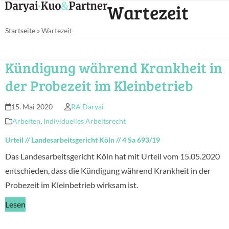
Open
Close
Wartezeit
Skip
mobile
mobile
to
Startseite
»
Wartezeit
menu
menu
content
Kündigung während Krankheit in
der Probezeit im Kleinbetrieb
15. Mai 2020
RA Daryai
Arbeiten
,
Individuelles Arbeitsrecht
Urteil
//
Landesarbeitsgericht Köln
//
4 Sa 693/19
Das Landesarbeitsgericht Köln hat mit Urteil vom 15.05.2020
entschieden, dass die Kündigung während Krankheit in der
Probezeit im Kleinbetrieb wirksam ist.
Lesen