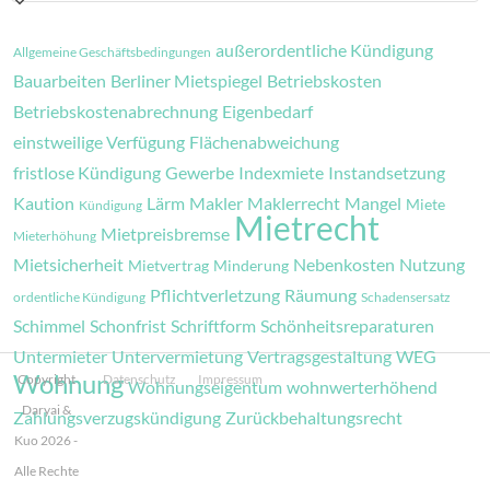
außerordentliche Kündigung
Allgemeine Geschäftsbedingungen
Bauarbeiten
Berliner Mietspiegel
Betriebskosten
Betriebskostenabrechnung
Eigenbedarf
einstweilige Verfügung
Flächenabweichung
fristlose Kündigung
Gewerbe
Indexmiete
Instandsetzung
Kaution
Lärm
Makler
Maklerrecht
Mangel
Miete
Kündigung
Mietrecht
Mietpreisbremse
Mieterhöhung
Mietsicherheit
Nebenkosten
Nutzung
Mietvertrag
Minderung
Pflichtverletzung
Räumung
ordentliche Kündigung
Schadensersatz
Schimmel
Schonfrist
Schriftform
Schönheitsreparaturen
Untermieter
Untervermietung
Vertragsgestaltung
WEG
Wohnung
Copyright
Datenschutz
Impressum
Wohnungseigentum
wohnwerterhöhend
Daryai &
Zahlungsverzugskündigung
Zurückbehaltungsrecht
Kuo 2026 -
Alle Rechte