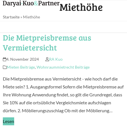
Open
Close
Miethöhe
Skip
mobile
mobile
to
Startseite
»
Miethöhe
menu
menu
content
Die Mietpreisbremse aus
Vermietersicht
4. November 2024
RA Kuo
Mieten Beiträge
,
Wohnraummietrecht Beiträge
Die Mietpreisbremse aus Vermietersicht - wie hoch darf die
Miete sein? 1. Ausgangsformel Sofern die Mietpreisbremse auf
Ihre Wohnung Anwendung findet, so gilt die Grundregel, dass
Sie 10% auf die ortsübliche Vergleichsmiete aufschlagen
dürfen. 2. Möblierungszuschlag Ob mit der Möblierung…
Lesen