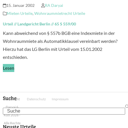
15. Januar 2002
RA Daryai
Mieten Urteile
,
Wohnraummietrecht Urteile
Urteil
//
Landgericht Berlin
//
65 S 559/00
Kann abweichend von § 557b BGB eine Indexmiete in der
Wohnraummiete als Automatikklausel vereinbart werden?
Hierzu hat das LG Berlin mit Urteil vom 15.01.2002
entschieden.
Lesen
Suche
Copyright
Datenschutz
Impressum
Daryai &
Search
Kuo 2026 -
Alle Rechte
Neuste Urteile