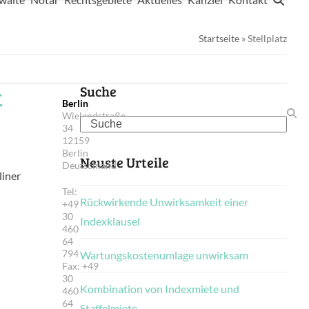
Startseite
»
Stellplatz
t
Suche
Berlin
Wielandstraße
Search
34
12159
Berlin
Neuste Urteile
Deutschland
liner
Tel:
Rückwirkende Unwirksamkeit einer
+49
30
Indexklausel
460
64
794
Wartungskostenumlage unwirksam
Fax: +49
30
Kombination von Indexmiete und
460
64
Staffelmiete