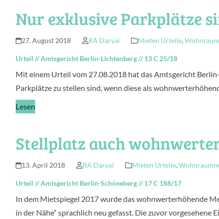
Nur exklusive Parkplätze 
27. August 2018
RA Daryai
Mieten Urteile
,
Wohnraumm
Urteil
//
Amtsgericht Berlin-Lichtenberg
//
13 C 25/18
Mit einem Urteil vom 27.08.2018 hat das Amtsgericht Berlin
Parkplätze zu stellen sind, wenn diese als wohnwerterhöhend
Lesen
Stellplatz auch wohnwerter
13. April 2018
RA Daryai
Mieten Urteile
,
Wohnraummie
Urteil
//
Amtsgericht Berlin-Schöneberg
//
17 C 188/17
In dem Mietspiegel 2017 wurde das wohnwerterhöhende Mer
in der Nähe“ sprachlich neu gefasst. Die zuvor vorgesehene Ei