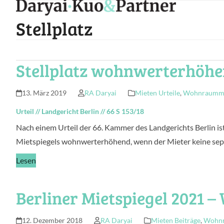
Skip
to
Stellplatz
content
Stellplatz wohnwerterhöhen
13. März 2019
RA Daryai
Mieten Urteile
,
Wohnraummie
Urteil
//
Landgericht Berlin
//
66 S 153/18
Nach einem Urteil der 66. Kammer des Landgerichts Berlin ist
Mietspiegels wohnwerterhöhend, wenn der Mieter keine sepa
Lesen
Berliner Mietspiegel 2021 –
12. Dezember 2018
RA Daryai
Mieten Beiträge
,
Wohnr