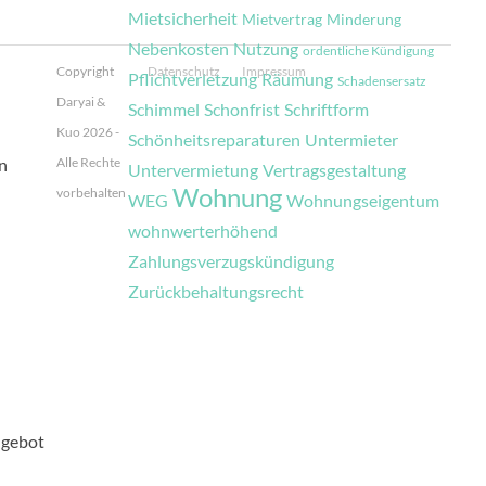
Mietsicherheit
Mietvertrag
Minderung
Nebenkosten
Nutzung
ordentliche Kündigung
Copyright
Datenschutz
Impressum
Pflichtverletzung
Räumung
Schadensersatz
Daryai &
Schimmel
Schonfrist
Schriftform
Kuo 2026 -
Schönheitsreparaturen
Untermieter
n
Alle Rechte
Untervermietung
Vertragsgestaltung
Wohnung
vorbehalten
WEG
Wohnungseigentum
wohnwerterhöhend
Zahlungsverzugskündigung
Zurückbehaltungsrecht
ngebot