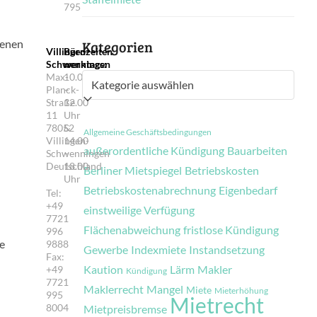
795
senen
Kategorien
Villingen-
Bürozeiten
Schwenningen
werktags:
Max-
10.00
Kategorien
Planck-
–
Straße
12.00
11
Uhr
78052
&
Allgemeine Geschäftsbedingungen
Villingen-
14.00
außerordentliche Kündigung
Bauarbeiten
Schwenningen
–
Deutschland
18.00
Berliner Mietspiegel
Betriebskosten
Uhr
Betriebskostenabrechnung
Eigenbedarf
Tel:
+49
einstweilige Verfügung
7721
Flächenabweichung
fristlose Kündigung
996
ie
9888
Gewerbe
Indexmiete
Instandsetzung
Fax:
Kaution
Lärm
Makler
+49
Kündigung
7721
Maklerrecht
Mangel
Miete
Mieterhöhung
995
Mietrecht
8004
Mietpreisbremse