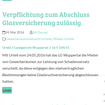
Verpflichtung zum Abschluss
Glasversicherung zulässig
24. Mai 2016
RA Daryai
Gewerberaummietrecht Urteile
,
Mieten Urteile
Urteil
//
Landgericht Wuppertal
//
16 S 104/15
Mit Urteil vom 24.05.2016 hat das LG Wuppertal die Mieter
von Gewerberäumen zur Leistung von Schadensersatz
verurteilt, da diese entgegen den mietvertraglichen
Bestimmungen keine Glasbruchversicherung abgeschlossen
hatten.
Lesen
K
A