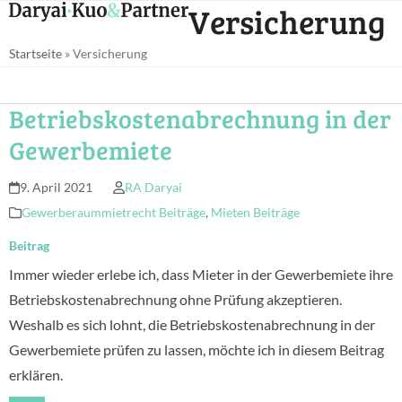
Open
Close
Versicherung
Skip
mobile
mobile
to
Startseite
»
Versicherung
menu
menu
content
Betriebskostenabrechnung in der
Gewerbemiete
9. April 2021
RA Daryai
Gewerberaummietrecht Beiträge
,
Mieten Beiträge
Beitrag
Immer wieder erlebe ich, dass Mieter in der Gewerbemiete ihre
Betriebskostenabrechnung ohne Prüfung akzeptieren.
Weshalb es sich lohnt, die Betriebskostenabrechnung in der
Gewerbemiete prüfen zu lassen, möchte ich in diesem Beitrag
erklären.