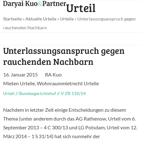
Open
Close
Urteil
Skip
mobile
mobile
to
Startseite
»
Aktuelle Urteile
»
Urteile
»
Unterlassungsanspruch gegen
menu
menu
content
rauchenden Nachbarn
Unterlassungsanspruch gegen
rauchenden Nachbarn
16. Januar 2015
RA Kuo
Mieten Urteile
,
Wohnraummietrecht Urteile
Urteil
//
Bundesgerichtshof
//
V ZR 110/14
Nachdem in letzter Zeit einige Entscheidungen zu diesem
Thema (unter anderem durch das AG Rathenow, Urteil vom 6.
September 2013 – 4 C 300/13 und LG Potsdam, Urteil vom 12.
März 2014 – 1 S 31/14) hat sich nunmehr der