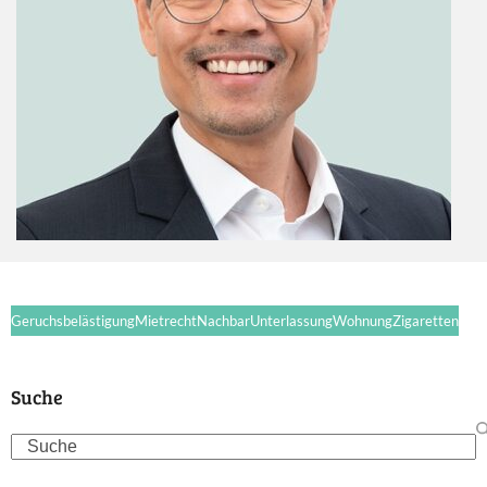
Geruchsbelästigung
Mietrecht
Nachbar
Unterlassung
Wohnung
Zigaretten
Suche
Search