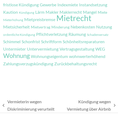
fristlose Kündigung
Gewerbe
Indexmiete
Instandsetzung
Kaution
Lärm
Makler
Maklerrecht
Mangel
Miete
Kündigung
Mietrecht
Mietpreisbremse
Mieterhöhung
Mietsicherheit
Nebenkosten
Nutzung
Mietvertrag
Minderung
Pflichtverletzung
Räumung
ordentliche Kündigung
Schadensersatz
Schimmel
Schonfrist
Schriftform
Schönheitsreparaturen
Untermieter
Untervermietung
Vertragsgestaltung
WEG
Wohnung
Wohnungseigentum
wohnwerterhöhend
Zahlungsverzugskündigung
Zurückbehaltungsrecht
Vermieterin wegen
Kündigung wegen
vorheriger
Nächster
Diskriminierung verurteilt
Vermietung über Airbnb
Beitrag:
Beitrag: