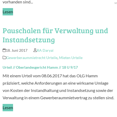
vorhanden sind...
v
Lesen
Pauschalen für Verwaltung und
Instandsetzung
18. Juni 2017
RA Daryai
Gewerberaummietrecht Urteile
,
Mieten Urteile
Urteil
//
Oberlandesgericht Hamm
//
18 U 9/17
Mit einem Urteil vom 08.06.2017 hat das OLG Hamm
präzisiert, welche Anforderungen an eine wirksame Umlage
von Kosten der Instandhaltung und Instandsetzung sowie der
Verwaltung in einem Gewerberaummietvertrag zu stellen sind.
Lesen