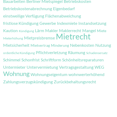
Bauarbeiten
Berliner Mietspiegel
Betriebskosten
Betriebskostenabrechnung
Eigenbedarf
einstweilige Verfügung
Flächenabweichung
fristlose Kündigung
Gewerbe
Indexmiete
Instandsetzung
Kaution
Lärm
Makler
Maklerrecht
Mangel
Miete
Kündigung
Mietrecht
Mietpreisbremse
Mieterhöhung
Mietsicherheit
Nebenkosten
Nutzung
Mietvertrag
Minderung
Pflichtverletzung
Räumung
ordentliche Kündigung
Schadensersatz
Schimmel
Schonfrist
Schriftform
Schönheitsreparaturen
Untermieter
Untervermietung
Vertragsgestaltung
WEG
Wohnung
Wohnungseigentum
wohnwerterhöhend
Zahlungsverzugskündigung
Zurückbehaltungsrecht